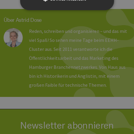
Über Astrid Dose
Unbedingt erforderlich
Performance
Reden, schreiben und organisieren – und das mit
Targeting
Funktionalität
viel Spaß! So sehen meine Tage beim EEHH-
Unbedingt erforderliche Cookies ermöglichen
wesentliche Kernfunktionen der Website wie die
Cluster aus. Seit 2011 verantworte ich die
Benutzeranmeldung und die Kontoverwaltung.
Ohne die unbedingt erforderlichen Cookies
Öffentlichkeitsarbeit und das Marketing des
kann die Website nicht ordnungsgemäß
verwendet werden.
Hamburger Branchennetzwerkes. Von Haus aus
Provider /
bin ich Historikerin und Anglistin, mit einem
Name
Ablaufdatum
Bes
Domäne
großen Faible für technische Themen.
PHPSESSID
Sitzung
Coo
PHP.net
Anw
www.erneuerbare-
wir
energien-
Spr
hamburg.de
ein
die
Ben
ver
Nor
Newsletter abonnieren
sic
gene