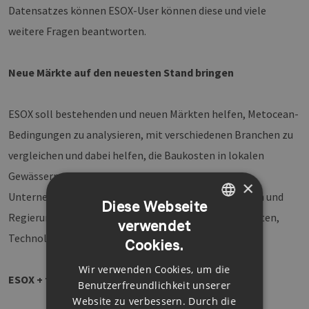
Datensatzes können ESOX-User können diese und viele
weitere Fragen beantworten.
Neue Märkte auf den neuesten Stand bringen
ESOX soll bestehenden und neuen Märkten helfen, Metocean-
Bedingungen zu analysieren, mit verschiedenen Branchen zu
vergleichen und dabei helfen, die Baukosten in lokalen
Gewässern zu verstehen. Mit ESOX können auch
×
Unternehmen, Non-Profit Organisationen, Studenten und
Diese Webseite
Regierungen ihre eigenen Analysen zwischen Standorten,
verwendet
GERMAN
Technologien und Projekten durchführen.
Cookies.
ENGLISH
Wir verwenden Cookies, um die
GERMAN
ESOX + für komplexe Szenarien
Benutzerfreundlichkeit unserer
Website zu verbessern. Durch die