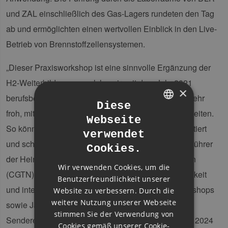
und ZAL einschließlich des Gas-Lagers rundeten den Tag
ab und ermöglichten einen wertvollen Einblick in den Live-
Betrieb von Brennstoffzellensystemen.
„Dieser Praxisworkshop ist eine sinnvolle Ergänzung der
H2-Weiterbildungen, welche wir seit dem Jahr 2021
×
berufsbegleitend und in Vollzeit anbieten. Wir sind sehr
Diese
froh, mit solch erfahrenen Experten zusammenzuarbeiten.
Webseite
GERMAN
So können wir neue Schulungsformate bedarfsorientiert
verwendet
ENGLISH
und schnell umsetzen“, sagt
Jan Heinze
, Geschäftsführer
Cookies.
GERMAN
der Heinze Akademie. China International Television
Wir verwenden Cookies, um die
(CGTN) widmete dem Workshop große Aufmerksamkeit
Benutzerfreundlichkeit unserer
und interviewte die Dozenten des Wasserstoff-Workshops
Website zu verbessern. Durch die
weitere Nutzung unserer Webseite
sowie Jan Heinze. Die Interviews werden in einer
stimmen Sie der Verwendung von
Sendereihe über das Weltwirtschaftsforum in Davos 2024
Cookies gemäß unserer Cookie-