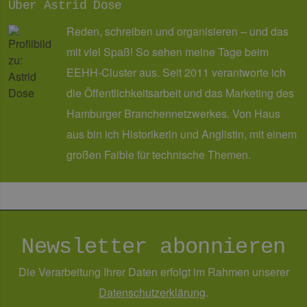
Über Astrid Dose
Unbedingt erforderlich
Performance
Targeting
Funktionalität
Reden, schreiben und organisieren – und das
mit viel Spaß! So sehen meine Tage beim
Unbedingt erforderliche Cookies ermöglichen
wesentliche Kernfunktionen der Website wie die
EEHH-Cluster aus. Seit 2011 verantworte ich
Benutzeranmeldung und die Kontoverwaltung.
Ohne die unbedingt erforderlichen Cookies
die Öffentlichkeitsarbeit und das Marketing des
kann die Website nicht ordnungsgemäß
verwendet werden.
Hamburger Branchennetzwerkes. Von Haus
Provider /
aus bin ich Historikerin und Anglistin, mit einem
Name
Ablaufdatum
Bes
Domäne
großen Faible für technische Themen.
PHPSESSID
Sitzung
Coo
PHP.net
Anw
www.erneuerbare-
wir
energien-
Spr
hamburg.de
ein
die
Ben
ver
Nor
Newsletter abonnieren
sic
gene
und
Die Verarbeitung Ihrer Daten erfolgt im Rahmen unserer
ver
die 
Daten­schutz­erklärung
.
gut
die