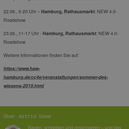
Unbedingt erforderlich
Performance
22.06., 9-20 Uhr –
Hamburg, Rathausmarkt
: NEW 4.0-
Targeting
Funktionalität
Roadshow
Unbedingt erforderliche Cookies ermöglichen
23.06., 11-17 Uhr -
Hamburg, Rathausmarkt
: NEW 4.0-
wesentliche Kernfunktionen der Website wie die
Benutzeranmeldung und die Kontoverwaltung.
Roadshow
Ohne die unbedingt erforderlichen Cookies
kann die Website nicht ordnungsgemäß
verwendet werden.
Weitere Informationen finden Sie auf:
Provider /
Name
Ablaufdatum
Bes
Domäne
https://www.haw-
PHPSESSID
Sitzung
Coo
PHP.net
hamburg.de/cc4e/veranstaltungen/sommer-des-
Anw
www.erneuerbare-
wir
energien-
wissens-2019.html
Spr
hamburg.de
ein
die
Ben
ver
Nor
sic
gene
Über Astrid Dose
und
ver
die 
Reden, schreiben und organisieren – und das