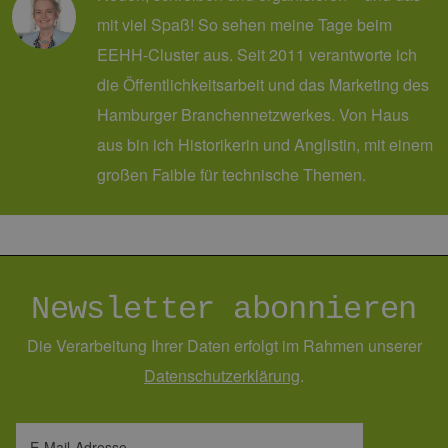
gut
die
mit viel Spaß! So sehen meine Tage beim
Anm
Ben
EEHH-Cluster aus. Seit 2011 verantworte ich
Sei
die Öffentlichkeitsarbeit und das Marketing des
csrf_https-
Google Privacy Policy
www.erneuerbare-
Sitzung
Die
contao_csrf_token
energien-
ver
Hamburger Branchennetzwerkes. Von Haus
hamburg.de
auf
Anf
aus bin ich Historikerin und Anglistin, mit einem
ver
sic
leg
großen Faible für technische Themen.
Web
wer
CookieScriptConsent
2 Monate 4
Die
CookieScript
Wochen
Coo
www.erneuerbare-
ver
energien-
Ein
hamburg.de
für
spe
Newsletter abonnieren
Ban
Scr
ord
Die Verarbeitung Ihrer Daten erfolgt im Rahmen unserer
fun
Daten­schutz­erklärung
.
__cf_bm
29 Minuten
Die
Cloudflare Inc.
37 Sekunden
ver
.vimeo.com
Men
unt
die
E-Mail-Adresse