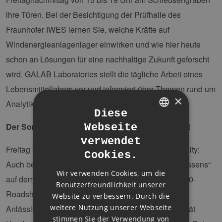
ihre Türen. Bei der Besichtigung der Prüfhalle des
Fraunhofer IWES lernen Sie, welche Kräfte auf
Windenergieanlagenlager einwirken und wie hier heute
schon an Lösungen für eine nachhaltige Zukunft geforscht
wird. GALAB Laboratories stellt die tägliche Arbeit eines
Lebensmittellabors vor und informiert über Themen rund um
×
Analytik und Energiemanagement.
Diese
Der Sommer des Wissens auf dem Rathausmarkt
Webseite
GERMAN
verwendet
ENGLISH
Freitag in Bergedorf – Samstag schon in Hamburg-City:
Cookies.
GERMAN
Auch bei den Veranstaltungen des „Sommer des Wissens“
Wir verwenden Cookies, um die
auf dem Rathausmarkt ist das CC4E mit der NEW 4.0-
Benutzerfreundlichkeit unserer
Roadshow vertreten (Sa., 9-20 Uhr; So., 11-17 Uhr).
Website zu verbessern. Durch die
weitere Nutzung unserer Webseite
Anlässlich des 100-jährigen Jubiläums der Universität
stimmen Sie der Verwendung von