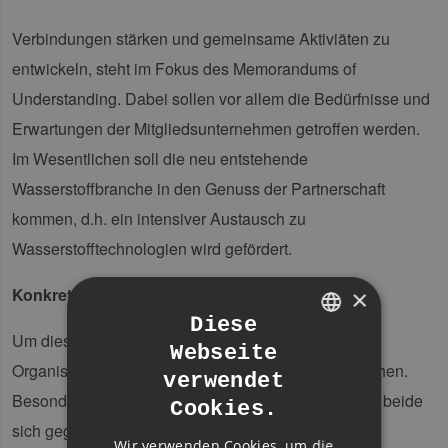
Verbindungen stärken und gemeinsame Aktiviäten zu
entwickeln, steht im Fokus des Memorandums of
Understanding. Dabei sollen vor allem die Bedürfnisse und
Erwartungen der Mitgliedsunternehmen getroffen werden.
Im Wesentlichen soll die neu entstehende
Wasserstoffbranche in den Genuss der Partnerschaft
kommen, d.h. ein intensiver Austausch zu
Wasserstofftechnologien wird gefördert.
Konkrete Vereinbarungen
×
Diese
Um diese Ziele zu verwirklichen, werden beide
Webseite
GERMAN
Organisationen auch andere Verbände mit einbeziehen.
verwendet
ENGLISH
Besonders im Bereich Öffentlichkeitsarbeit möchten beide
Cookies.
GERMAN
sich gegenseitig unterstützen und über Aktivitäten
Wir verwenden Cookies, um die