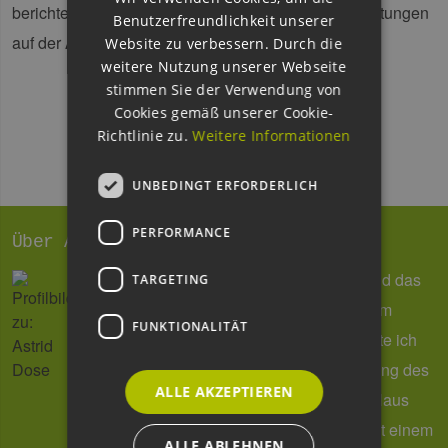
berichten. Außerdem stehen gemeinsame Veranstaltungen
Benutzerfreundlichkeit unserer
auf der Agenda.
Website zu verbessern. Durch die
weitere Nutzung unserer Webseite
stimmen Sie der Verwendung von
Cookies gemäß unserer Cookie-
Richtlinie zu.
Weitere Informationen
UNBEDINGT ERFORDERLICH
PERFORMANCE
Über Astrid Dose
Reden, schreiben und organisieren – und das
TARGETING
mit viel Spaß! So sehen meine Tage beim
FUNKTIONALITÄT
EEHH-Cluster aus. Seit 2011 verantworte ich
die Öffentlichkeitsarbeit und das Marketing des
ALLE AKZEPTIEREN
Hamburger Branchennetzwerkes. Von Haus
aus bin ich Historikerin und Anglistin, mit einem
ALLE ABLEHNEN