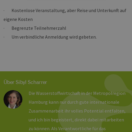
Unbedingt erforderlich
Performance
· Kostenlose Veranstaltung, aber Reise und Unterkunft auf
Targeting
Funktionalität
eigene Kosten
· Begrenzte Teilnehmerzahl
Unbedingt erforderliche Cookies ermöglichen
wesentliche Kernfunktionen der Website wie die
· Um verbindliche Anmeldung wird gebeten.
Benutzeranmeldung und die Kontoverwaltung.
Ohne die unbedingt erforderlichen Cookies
kann die Website nicht ordnungsgemäß
verwendet werden.
Provider /
Name
Ablaufdatum
Bes
Domäne
PHPSESSID
Sitzung
Coo
PHP.net
Anw
www.erneuerbare-
Über Sibyl Scharrer
wir
energien-
Spr
hamburg.de
ein
Die Wasserstoffwirtschaft in der Metropolregion
die
Ben
Hamburg kann nur durch gute internationale
ver
Nor
Zusammenarbeit ihr volles Potential entfalten,
sic
gene
und ich bin begeistert, direkt dabei mitarbeiten
und
ver
die 
zu können. Als Verantwortliche für das
gut