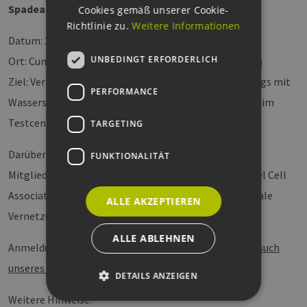
Spadeadam Research & Testzentrums
Cookies gemäß unserer Cookie-
Richtlinie zu.
Weitere Informationen
Datum: 27.-28. November 2023
UNBEDINGT ERFORDERLICH
Ort: Cumbria, UK, Spadeadam Research &Testzentrum
Ziel: Vermittlung von Grundlagen des sicheren Umgangs mit
PERFORMANCE
Wasserstoff anhand verschiedener Versuchsaufbauten im
Testcenter.
TARGETING
Darüber hinaus ist die Teilnahme einer Gruppe von
FUNKTIONALITÄT
Mitgliedsunternehmen des Scottish Hydrogen and Fuel Cell
Association geplant, so dass auch hier die internationale
ALLE AKZEPTIEREN
Vernetzung nicht zu kurz kommt.
ALLE ABLEHNEN
Anmeldung und weitere Informationen:
Exkursion: Besuch
unseres Spadeadam Research & Testzentrums
DETAILS ANZEIGEN
Weitere Hinweise: