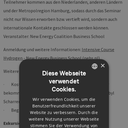
Teilnehmer kommen aus den Niederlanden, anderen Ländern
und der Metropolregion Hamburg, sodass durch das Seminar
nicht nur Wissen erworben bzw. vertieft wird, sondern auch
internationale Kontakte geschlossen werden können.
Veranstalter: New Energy Coalition Business School
Anmeldung und weitere Informationen:
Intensive Course
Hydrogen - New Energy Business School (nebs.nl)
×
Weitere Hinweise:
Diese Webseite
verwendet
GERMAN
· Kostenpflichtige Veranstaltung. EEHH-Mitglieder
Cookies.
ENGLISH
bekommen einen Discount (bitte sprechen Sie dazu Sibyl
Wir verwenden Cookies, um die
GERMAN
Scharrer an)
Benutzerfreundlichkeit unserer
· Begrenzte Teilnehmerzahl
Website zu verbessern. Durch die
weitere Nutzung unserer Webseite
Exkursion nach Großbritannien: Besuch des DNV
stimmen Sie der Verwendung von