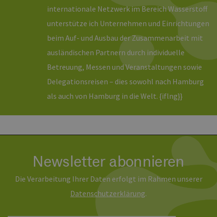
die
internationale Netzwerk im Bereich Wasserstoff
Anm
Ben
unterstütze ich Unternehmen und Einrichtungen
Sei
beim Auf- und Ausbau der Zusammenarbeit mit
csrf_https-
Google Privacy Policy
www.erneuerbare-
Sitzung
Die
contao_csrf_token
energien-
ver
ausländischen Partnern durch individuelle
hamburg.de
auf
Anf
Betreuung, Messen und Veranstaltungen sowie
ver
sic
Delegationsreisen – dies sowohl nach Hamburg
leg
Web
als auch von Hamburg in die Welt. {iflng}}
wer
CookieScriptConsent
2 Monate 4
Die
CookieScript
Wochen
Coo
www.erneuerbare-
ver
energien-
Ein
hamburg.de
für
spe
Ban
Newsletter abonnieren
Scr
ord
fun
Die Verarbeitung Ihrer Daten erfolgt im Rahmen unserer
__cf_bm
29 Minuten
Die
Cloudflare Inc.
37 Sekunden
ver
.vimeo.com
Daten­schutz­erklärung
.
Men
unt
die