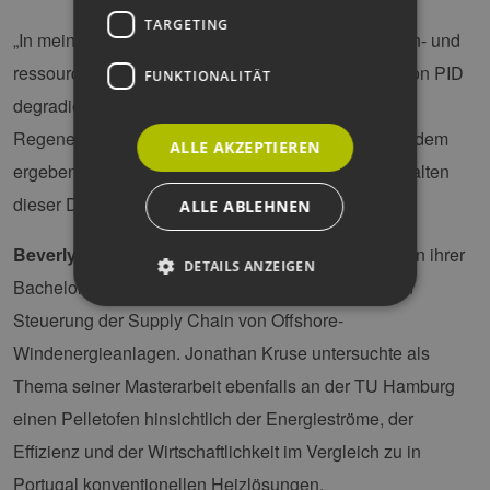
TARGETING
„In meiner Bachelorarbeit untersuche ich eine kosten- und
ressourcensparende Alternative zum Repowering von PID
FUNKTIONALITÄT
degradierten CIGS-Photovoltaikanlagen, durch eine
Regeneration der Module während des Betriebs. Zudem
ALLE AKZEPTIEREN
ergeben sich neue Thesen zum Regenerationsverhalten
dieser Dünnschichtmodule“, so
Svenja Wenck
.
ALLE ABLEHNEN
Beverly Grafe
, TU Hamburg, entwickelte im Rahmen ihrer
DETAILS ANZEIGEN
Bachelor-Arbeit ein Konzept zur ereignisorientierten
Steuerung der Supply Chain von Offshore-
Windenergieanlagen. Jonathan Kruse untersuchte als
Unbedingt erforderlich
Performance
Targeting
Funktionalität
Thema seiner Masterarbeit ebenfalls an der TU Hamburg
einen Pelletofen hinsichtlich der Energieströme, der
Unbedingt erforderliche Cookies ermöglichen
wesentliche Kernfunktionen der Website wie die
Effizienz und der Wirtschaftlichkeit im Vergleich zu in
Benutzeranmeldung und die Kontoverwaltung.
Ohne die unbedingt erforderlichen Cookies
Portugal konventionellen Heizlösungen.