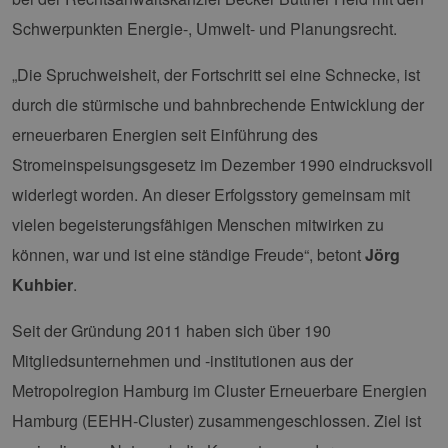
leg
Web
Schwerpunkten Energie-, Umwelt- und Planungsrecht.
wer
CookieScriptConsent
2 Monate 4
Die
CookieScript
„Die Spruchweisheit, der Fortschritt sei eine Schnecke, ist
Wochen
Coo
www.erneuerbare-
ver
energien-
durch die stürmische und bahnbrechende Entwicklung der
Ein
hamburg.de
für
erneuerbaren Energien seit Einführung des
spe
Ban
Stromeinspeisungsgesetz im Dezember 1990 eindrucksvoll
Scr
ord
widerlegt worden. An dieser Erfolgsstory gemeinsam mit
fun
vielen begeisterungsfähigen Menschen mitwirken zu
__cf_bm
29 Minuten
Die
Cloudflare Inc.
37 Sekunden
ver
.vimeo.com
Men
können, war und ist eine ständige Freude“, betont
Jörg
unt
die
Kuhbier
.
um 
die
zu e
Seit der Gründung 2011 haben sich über 190
Mitgliedsunternehmen und -institutionen aus der
Metropolregion Hamburg im Cluster Erneuerbare Energien
Hamburg (EEHH-Cluster) zusammengeschlossen. Ziel ist
Provider /
Name
Ablaufdatum
Beschreibung
Domäne
Provider /