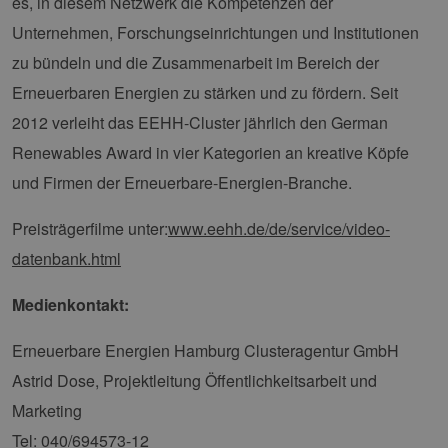
es, in diesem Netzwerk die Kompetenzen der
Name
Ablaufdatum
Beschre
Domäne
vuid
1 Jahr 1
Diese
Vimeo.com
Unternehmen, Forschungseinrichtungen und Institutionen
Monat
Cookies
_dd_s
Inc.
player.vimeo.com
15 Minuten
Dieses C
werden vom
.vimeo.com
wird ver
zu bündeln und die Zusammenarbeit im Bereich der
Vimeo-
um Sitzu
Videoplayer
zu speic
Erneuerbaren Energien zu stärken und zu fördern. Seit
auf Websites
sicherzus
verwendet.
dass die
2012 verleiht das EEHH-Cluster jährlich den German
einer We
während 
Renewables Award in vier Kategorien an kreative Köpfe
Sitzung 
sind. Es
und Firmen der Erneuerbare-Energien-Branche.
Daten en
wie der 
mit den 
Website
Preisträgerfilme unter:
www.eehh.de/de/service/video-
interagier
Einstell
datenbank.html
ausgewäh
kann bei
Fehlerve
Medienkontakt:
helfen.
_ga
1 Jahr 1
Dieser C
Google LLC
Erneuerbare Energien Hamburg Clusteragentur GmbH
Monat
Name ist
.erneuerbare-
Google U
energien-
Astrid Dose, Projektleitung Öffentlichkeitsarbeit und
Analytics
hamburg.de
verknüpft
eine wic
Marketing
Aktualis
am häufi
Tel: 040/694573-12
verwend