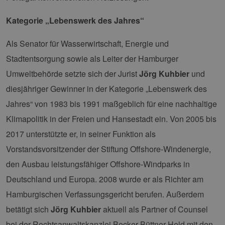
kann die Website nicht ordnungsgemäß
verwendet werden.
Kategorie „Lebenswerk des Jahres“
Provider /
Name
Ablaufdatum
Bes
Domäne
Als Senator für Wasserwirtschaft, Energie und
PHPSESSID
Sitzung
Coo
PHP.net
Anw
www.erneuerbare-
Stadtentsorgung sowie als Leiter der Hamburger
wir
energien-
Spr
hamburg.de
Umweltbehörde setzte sich der Jurist
Jörg Kuhbier
und
ein
die
diesjähriger Gewinner in der Kategorie „Lebenswerk des
Ben
ver
Jahres“ von 1983 bis 1991 maßgeblich für eine nachhaltige
Nor
sic
gene
Klimapolitik in der Freien und Hansestadt ein. Von 2005 bis
und
ver
2017 unterstützte er, in seiner Funktion als
die 
gut
Vorstandsvorsitzender der Stiftung Offshore-Windenergie,
die
Anm
den Ausbau leistungsfähiger Offshore-Windparks in
Ben
Sei
Deutschland und Europa. 2008 wurde er als Richter am
csrf_https-
Google Privacy Policy
www.erneuerbare-
Sitzung
Die
Hamburgischen Verfassungsgericht berufen. Außerdem
contao_csrf_token
energien-
ver
hamburg.de
auf
betätigt sich
Jörg Kuhbier
aktuell als Partner of Counsel
Anf
ver
bei der Rechtsanwaltskanzlei Becker Büttner Held mit den
sic