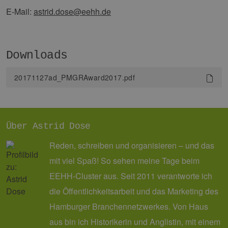
Analysed
E-Mail:
astrid.dose@eehh.de
von Goog
Dieses C
wird ver
um einde
Benutzer
untersch
Downloads
indem ei
zufällig 
Nummer 
20171127ad_PMGRAward2017.pdf
Client-ID
zugewies
Es ist in 
Seitenan
auf einer
enthalte
wird zur
Über Astrid Dose
Berechn
Besucher
Sitzungs
Reden, schreiben und organisieren – und das
Kampagn
für die Si
mit viel Spaß! So sehen meine Tage beim
Analyseb
verwende
EEHH-Cluster aus. Seit 2011 verantworte ich
_ga_7TCBZELCXK
.erneuerbare-
1 Jahr 1
Dieses C
die Öffentlichkeitsarbeit und das Marketing des
energien-
Monat
wird von
hamburg.de
Analytics
Hamburger Branchennetzwerkes. Von Haus
verwend
den Sitz
aus bin ich Historikerin und Anglistin, mit einem
beizubeh