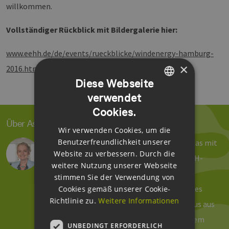
willkommen.
Vollständiger Rückblick mit Bildergalerie hier:
www.eehh.de/de/events/rueckblicke/windenergy-hamburg-
×
2016.html
Diese Webseite
verwendet
GERMAN
Cookies.
ENGLISH
Über Astrid Dose
Wir verwenden Cookies, um die
GERMAN
Benutzerfreundlichkeit unserer
Reden, schreiben und organisieren – und das mit
Website zu verbessern. Durch die
viel Spaß! So sehen meine Tage beim EEHH-
weitere Nutzung unserer Webseite
Cluster aus. Seit 2011 verantworte ich die
stimmen Sie der Verwendung von
Öffentlichkeitsarbeit und das Marketing des
Cookies gemäß unserer Cookie-
Richtlinie zu.
Weitere Informationen
Hamburger Branchennetzwerkes. Von Haus aus
bin ich Historikerin und Anglistin, mit einem
UNBEDINGT ERFORDERLICH