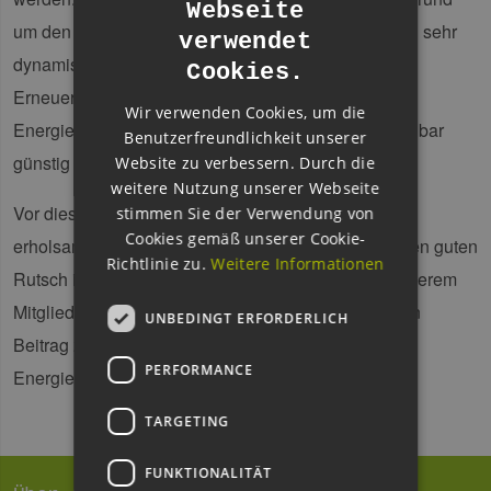
Webseite
GERMAN
um den Globus die Märkte für Erneuerbare Energien sehr
verwendet
ENGLISH
dynamisch entwickeln: In vielen Ländern tragen die
Cookies.
GERMAN
Erneuerbaren nicht nur zu einer nachhaltigen
Wir verwenden Cookies, um die
Energieversorgung bei, sondern sind auch unschlagbar
Benutzerfreundlichkeit unserer
günstig geworden.
Website zu verbessern. Durch die
weitere Nutzung unserer Webseite
Vor diesem Hintergrund wünschen wir Ihnen eine
stimmen Sie der Verwendung von
Cookies gemäß unserer Cookie-
erholsame und besinnliche Weihnachtszeit und einen guten
Richtlinie zu.
Weitere Informationen
Rutsch ins neue Jahr! Wir freuen uns darauf, mit unserem
Mitgliedernetzwerk im Jahr 2019 einen wesentlichen
UNBEDINGT ERFORDERLICH
Beitrag zur Weiterentwicklung unserer nachhaltigen
PERFORMANCE
Energieversorgung zu leisten.
TARGETING
FUNKTIONALITÄT