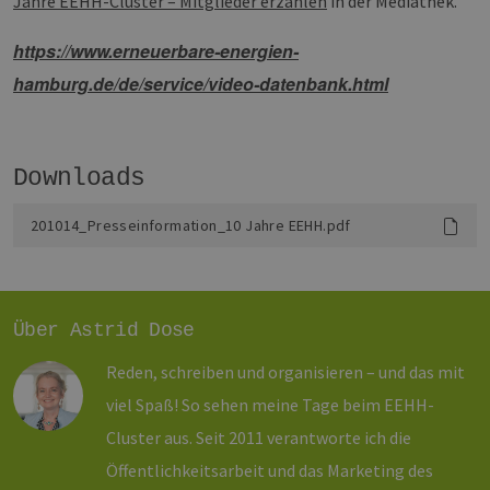
Jahre EEHH-Cluster – Mitglieder erzählen
in der Mediathek.
https://www.erneuerbare-energien-
hamburg.de/de/service/video-datenbank.html
Provider /
Name
Ablaufdatum
Beschreibung
Domäne
Provider /
Name
Ablaufdatum
Beschre
Domäne
vuid
1 Jahr 1
Diese
Vimeo.com
Monat
Cookies
_dd_s
Inc.
player.vimeo.com
15 Minuten
Dieses C
Downloads
werden vom
.vimeo.com
wird ver
Vimeo-
um Sitzu
Videoplayer
zu speic
auf Websites
201014_Presseinformation_10 Jahre EEHH.pdf
sicherzus
verwendet.
dass die
einer We
während 
Sitzung 
sind. Es
Daten en
Über Astrid Dose
wie der 
mit den 
Website
Reden, schreiben und organisieren – und das mit
interagier
Einstell
viel Spaß! So sehen meine Tage beim EEHH-
ausgewäh
kann bei
Cluster aus. Seit 2011 verantworte ich die
Fehlerve
helfen.
Öffentlichkeitsarbeit und das Marketing des
_ga
1 Jahr 1
Dieser C
Google LLC