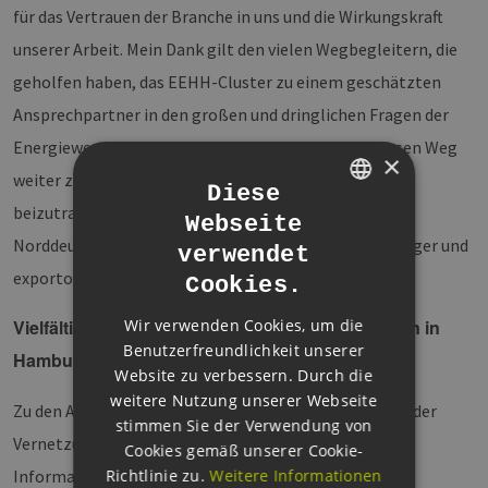
für das Vertrauen der Branche in uns und die Wirkungskraft
unserer Arbeit. Mein Dank gilt den vielen Wegbegleitern, die
geholfen haben, das EEHH-Cluster zu einem geschätzten
Ansprechpartner in den großen und dringlichen Fragen der
Energiewende zu machen. Wir freuen uns darauf, diesen Weg
×
weiter zu beschreiten und mit unserer Arbeit dazu
Diese
beizutragen, die Metropolregion Hamburg und
Webseite
GERMAN
Norddeutschland sauberer, nachhaltiger, zukunftsfähiger und
verwendet
ENGLISH
exportorientierter zu machen.“
Cookies.
GERMAN
Wir verwenden Cookies, um die
Vielfältiger Einsatz für die Erneuerbaren Energien in
Benutzerfreundlichkeit unserer
Hamburg
Website zu verbessern. Durch die
weitere Nutzung unserer Webseite
Zu den Aufgaben des Clusters zählt seit jeher – neben der
stimmen Sie der Verwendung von
Vernetzung der Branchenakteure untereinander – die
Cookies gemäß unserer Cookie-
Richtlinie zu.
Weitere Informationen
Information und Förderung seiner Mitglieder. Die