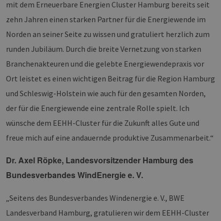
mit dem Erneuerbare Energien Cluster Hamburg bereits seit
Targeting
Funktionalität
zehn Jahren einen starken Partner für die Energiewende im
Unbedingt erforderliche Cookies ermöglichen
wesentliche Kernfunktionen der Website wie die
Norden an seiner Seite zu wissen und gratuliert herzlich zum
Benutzeranmeldung und die Kontoverwaltung.
Ohne die unbedingt erforderlichen Cookies
runden Jubiläum. Durch die breite Vernetzung von starken
kann die Website nicht ordnungsgemäß
Branchenakteuren und die gelebte Energiewendepraxis vor
verwendet werden.
Ort leistet es einen wichtigen Beitrag für die Region Hamburg
Provider /
Name
Ablaufdatum
Bes
Domäne
und Schleswig-Holstein wie auch für den gesamten Norden,
PHPSESSID
Sitzung
Coo
PHP.net
Anw
der für die Energiewende eine zentrale Rolle spielt. Ich
www.erneuerbare-
wir
energien-
Spr
hamburg.de
wünsche dem EEHH-Cluster für die Zukunft alles Gute und
ein
die
freue mich auf eine andauernde produktive Zusammenarbeit.“
Ben
ver
Nor
Dr. Axel Röpke, Landesvorsitzender Hamburg des
sic
gene
Bundesverbandes WindEnergie e. V.
und
ver
die 
gut
„Seitens des Bundesverbandes Windenergie e. V., BWE
die
Anm
Landesverband Hamburg, gratulieren wir dem EEHH-Cluster
Ben