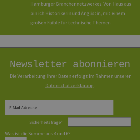
Hamburger Branchennetzwerkes. Von Haus aus
Monat
Name ist
.erneuerbare-
Google U
energien-
Analytics
bin ich Historikerin und Anglistin, mit einem
hamburg.de
verknüpft
eine wic
großen Faible für technische Themen.
Aktualis
am häufi
verwend
Analysed
von Goog
Dieses C
wird ver
um einde
Benutzer
Newsletter abonnieren
untersch
indem ei
zufällig 
Die Verarbeitung Ihrer Daten erfolgt im Rahmen unserer
Nummer 
Client-ID
Daten­schutz­erklärung
.
zugewies
Es ist in 
Seitenan
auf einer
enthalte
E-Mail-Adresse
wird zur
Berechn
Besucher
Sicherheitsfrage
*
Sitzungs
Kampagn
für die Si
Was ist die Summe aus 4 und 6?
Analyseb
verwende