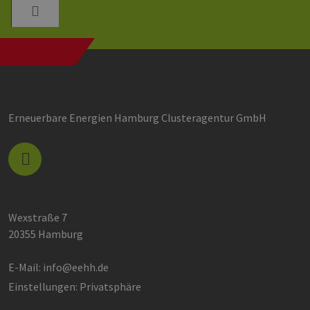
_ga_7TCBZELCXK
.erneuerbare-
1 Jahr 1
Dieses C
energien-
Monat
wird von
hamburg.de
Analytics
verwend
den Sitz
beizubeh
Erneuerbare Energien Hamburg Clusteragentur GmbH
Wexstraße 7
20355 Hamburg
E-Mail:
info@eehh.de
Einstellungen: Privatsphäre