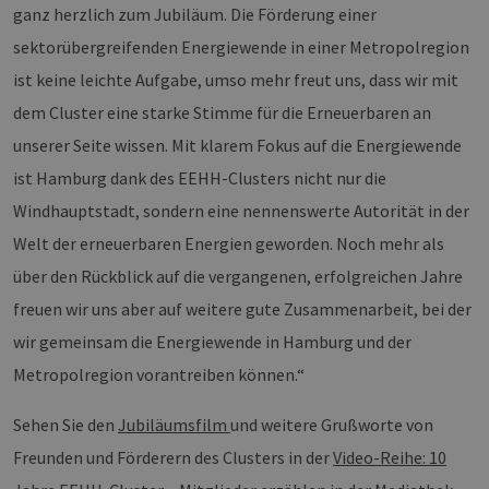
Sei
ganz herzlich zum Jubiläum. Die Förderung einer
csrf_https-
Google Privacy Policy
www.erneuerbare-
Sitzung
Die
sektorübergreifenden Energiewende in einer Metropolregion
contao_csrf_token
energien-
ver
hamburg.de
auf
ist keine leichte Aufgabe, umso mehr freut uns, dass wir mit
Anf
ver
dem Cluster eine starke Stimme für die Erneuerbaren an
sic
leg
unserer Seite wissen. Mit klarem Fokus auf die Energiewende
Web
wer
ist Hamburg dank des EEHH-Clusters nicht nur die
CookieScriptConsent
2 Monate 4
Die
CookieScript
Wochen
Coo
Windhauptstadt, sondern eine nennenswerte Autorität in der
www.erneuerbare-
ver
energien-
Ein
hamburg.de
Welt der erneuerbaren Energien geworden. Noch mehr als
für
spe
über den Rückblick auf die vergangenen, erfolgreichen Jahre
Ban
Scr
freuen wir uns aber auf weitere gute Zusammenarbeit, bei der
ord
fun
wir gemeinsam die Energiewende in Hamburg und der
__cf_bm
29 Minuten
Die
Cloudflare Inc.
Metropolregion vorantreiben können.“
37 Sekunden
ver
.vimeo.com
Men
unt
Sehen Sie den
Jubiläumsfilm
und weitere Grußworte von
die
um 
die
Freunden und Förderern des Clusters in der
Video-Reihe: 10
zu e