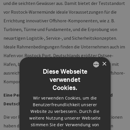
und die seichten Gewässer aus. Damit bietet der Teststandort
vor Rostock-Warnemünde ideale Voraussetzungen für die
Errichtung innovativer Offshore-Komponenten, wie z. B.
Turbinen, Türme und Fundamente, und die Erprobung von
neuartigen Logistik-, Service-, und Sicherheitskonzepten.
Ideale Rahmenbedingungen finden die Unternehmen auch im
Hafen vor. Rostock Port, Deutschlands größter Ostsee-
×
Hafen, bietet eine ausgezeichnete Hafeninfrastruktur mit
Diese Webseite
ausreichend Wassertiefen für den Transport großer Offshore-
verwendet
GERMAN
Komponenten sowie eine gute Hinterlandanbindung.
Cookies.
ENGLISH
Eine Perspektive für Mecklenburg-Vorpommern und
Wir verwenden Cookies, um die
GERMAN
Deutschland
Benutzerfreundlichkeit unserer
Website zu verbessern. Durch die
Die vor Rostock-Warnemünde zu erprobenden Innovationen
weitere Nutzung unserer Webseite
stimmen Sie der Verwendung von
haben das Potenzial, die Offshore-Industrie nicht nur in