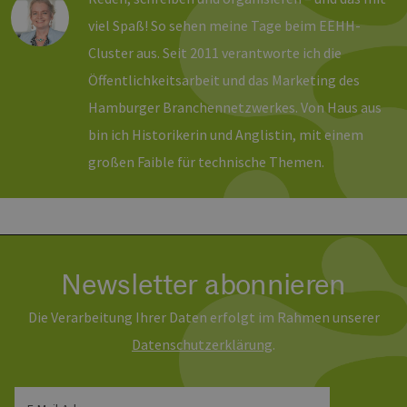
Unbedingt erforderlich
Performance
viel Spaß! So sehen meine Tage beim EEHH-
Targeting
Funktionalität
Cluster aus. Seit 2011 verantworte ich die
Öffentlichkeitsarbeit und das Marketing des
Unbedingt erforderliche Cookies ermöglichen
wesentliche Kernfunktionen der Website wie die
Hamburger Branchennetzwerkes. Von Haus aus
Benutzeranmeldung und die Kontoverwaltung.
Ohne die unbedingt erforderlichen Cookies
bin ich Historikerin und Anglistin, mit einem
kann die Website nicht ordnungsgemäß
verwendet werden.
großen Faible für technische Themen.
Provider /
Name
Ablaufdatum
Bes
Domäne
PHPSESSID
Sitzung
Coo
PHP.net
Anw
www.erneuerbare-
wir
energien-
Spr
hamburg.de
ein
Newsletter abonnieren
die
Ben
ver
Die Verarbeitung Ihrer Daten erfolgt im Rahmen unserer
Nor
sic
Daten­schutz­erklärung
.
gene
und
ver
die 
gut