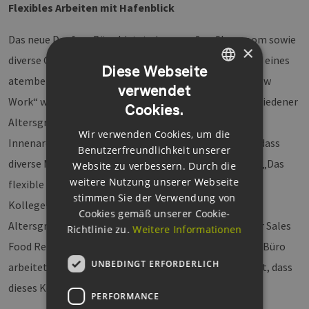
Flexibles Arbeiten mit Hafenblick
Das neue Danfoss Büro bietet einen großen Showroom sowie
×
diverse Open Spaces und Meetingräume einschließlich eines
Diese Webseite
atemberaubenden Hafenblicks. Ganz im Sinne des „New
verwendet
GERMAN
Work“ wurde das Office durch Mitarbeiterteams verschiedener
Cookies.
ENGLISH
Altersgruppen entwickelt, unterstützt durch das
Wir verwenden Cookies, um die
GERMAN
Innenarchitekturbüro B8. Zum Konzept gehört auch, dass
Benutzerfreundlichkeit unserer
diverse Mitarbeiter keine festen Arbeitsplätze haben. „Das
Website zu verbessern. Durch die
weitere Nutzung unserer Webseite
flexible Arbeiten erhöht den Austausch zwischen den
stimmen Sie der Verwendung von
Kollegen über alle Geschäftsbereiche, Hierarchien und
Cookies gemäß unserer Cookie-
Altersgruppen hinweg“, sagt
Dirk Leinweber
, Director Sales
Richtlinie zu.
Weitere Informationen
Food Retail bei Danfoss Cooling, der bereits im neuen Büro
UNBEDINGT ERFORDERLICH
arbeitet. „Schon in den ersten Wochen hat sich gezeigt, dass
dieses Konzept voll aufgeht.“
PERFORMANCE