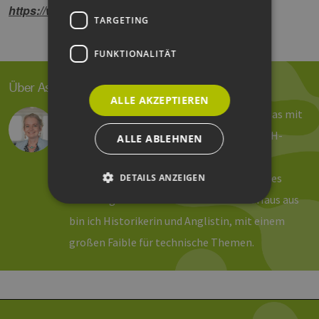
https://www.danfoss.com/en/
TARGETING
FUNKTIONALITÄT
Über Astrid Dose
ALLE AKZEPTIEREN
Reden, schreiben und organisieren – und das mit
viel Spaß! So sehen meine Tage beim EEHH-
ALLE ABLEHNEN
Cluster aus. Seit 2011 verantworte ich die
Öffentlichkeitsarbeit und das Marketing des
DETAILS ANZEIGEN
Hamburger Branchennetzwerkes. Von Haus aus
bin ich Historikerin und Anglistin, mit einem
Unbedingt erforderlich
Performance
großen Faible für technische Themen.
Targeting
Funktionalität
Unbedingt erforderliche Cookies ermöglichen
wesentliche Kernfunktionen der Website wie die
Benutzeranmeldung und die Kontoverwaltung.
Ohne die unbedingt erforderlichen Cookies