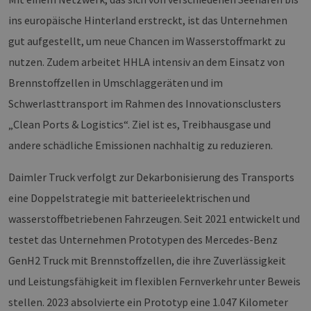
Provider /
Name
Ablaufdatum
Bes
ins europäische Hinterland erstreckt, ist das Unternehmen
Domäne
gut aufgestellt, um neue Chancen im Wasserstoffmarkt zu
PHPSESSID
Sitzung
Coo
PHP.net
Anw
www.erneuerbare-
nutzen. Zudem arbeitet HHLA intensiv an dem Einsatz von
wir
energien-
Spr
hamburg.de
Brennstoffzellen in Umschlaggeräten und im
ein
die
Schwerlasttransport im Rahmen des Innovationsclusters
Ben
ver
Nor
„Clean Ports & Logistics“. Ziel ist es, Treibhausgase und
sic
gene
andere schädliche Emissionen nachhaltig zu reduzieren.
und
ver
die 
Daimler Truck verfolgt zur Dekarbonisierung des Transports
gut
die
eine Doppelstrategie mit batterieelektrischen und
Anm
Ben
wasserstoffbetriebenen Fahrzeugen. Seit 2021 entwickelt und
Sei
testet das Unternehmen Prototypen des Mercedes-Benz
csrf_https-
Google Privacy Policy
www.erneuerbare-
Sitzung
Die
contao_csrf_token
energien-
ver
hamburg.de
auf
GenH2 Truck mit Brennstoffzellen, die ihre Zuverlässigkeit
Anf
ver
und Leistungsfähigkeit im flexiblen Fernverkehr unter Beweis
sic
leg
stellen. 2023 absolvierte ein Prototyp eine 1.047 Kilometer
Web