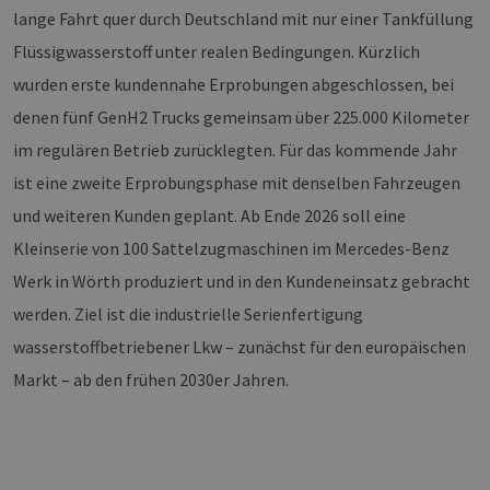
wer
lange Fahrt quer durch Deutschland mit nur einer Tankfüllung
CookieScriptConsent
2 Monate 4
Die
CookieScript
Flüssigwasserstoff unter realen Bedingungen. Kürzlich
Wochen
Coo
www.erneuerbare-
ver
energien-
wurden erste kundennahe Erprobungen abgeschlossen, bei
Ein
hamburg.de
für
denen fünf GenH2 Trucks gemeinsam über 225.000 Kilometer
spe
Ban
im regulären Betrieb zurücklegten. Für das kommende Jahr
Scr
ord
fun
ist eine zweite Erprobungsphase mit denselben Fahrzeugen
__cf_bm
29 Minuten
Die
Cloudflare Inc.
und weiteren Kunden geplant. Ab Ende 2026 soll eine
37 Sekunden
ver
.vimeo.com
Men
Kleinserie von 100 Sattelzugmaschinen im Mercedes-Benz
unt
die
Werk in Wörth produziert und in den Kundeneinsatz gebracht
um 
die
werden. Ziel ist die industrielle Serienfertigung
zu e
wasserstoffbetriebener Lkw – zunächst für den europäischen
Markt – ab den frühen 2030er Jahren.
Provider /
Name
Ablaufdatum
Beschreibung
Domäne
Provider /
Name
Ablaufdatum
Beschre
Domäne
vuid
1 Jahr 1
Diese
Vimeo.com