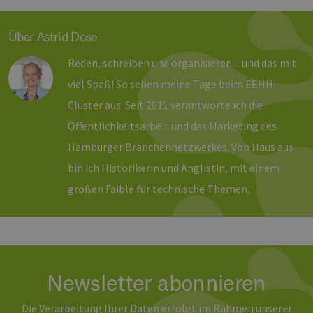
Monat
Cookies
_dd_s
Inc.
player.vimeo.com
15 Minuten
Dieses C
werden vom
.vimeo.com
wird ver
Vimeo-
um Sitzu
Über Astrid Dose
Videoplayer
zu speic
auf Websites
sicherzus
verwendet.
dass die
Reden, schreiben und organisieren – und das mit
einer We
während 
viel Spaß! So sehen meine Tage beim EEHH-
Sitzung 
sind. Es
Cluster aus. Seit 2011 verantworte ich die
Daten en
wie der 
Öffentlichkeitsarbeit und das Marketing des
mit den 
Website
interagier
Hamburger Branchennetzwerkes. Von Haus aus
Einstell
ausgewäh
bin ich Historikerin und Anglistin, mit einem
kann bei
Fehlerve
großen Faible für technische Themen.
helfen.
_ga
1 Jahr 1
Dieser C
Google LLC
Monat
Name ist
.erneuerbare-
Google U
energien-
Analytics
hamburg.de
verknüpft
eine wic
Aktualis
Newsletter abonnieren
am häufi
verwend
Analysed
Die Verarbeitung Ihrer Daten erfolgt im Rahmen unserer
von Goog