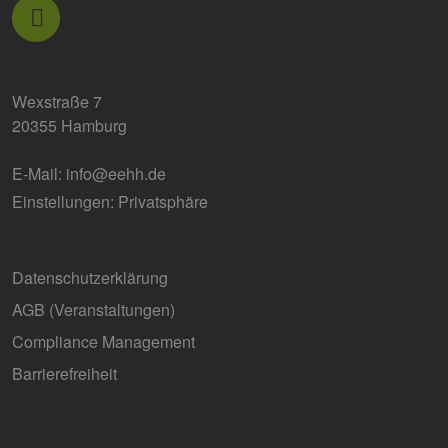
für die Si
Analyseb
verwende
_ga_7TCBZELCXK
.erneuerbare-
1 Jahr 1
Dieses C
energien-
Monat
wird von
hamburg.de
Analytics
Wexstraße 7
verwend
den Sitz
20355 Hamburg
beizubeh
E-Mail:
info@eehh.de
Einstellungen: Privatsphäre
Datenschutzerklärung
AGB (Ver­an­stal­tun­gen)
Compliance Management
Barrierefreiheit