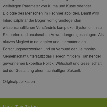
Anm
vielfältigen Parameter von Klima und Küste oder der
Ben
Sei
Biologie des Menschen im Rechner abbilden. Damit wird
csrf_https-
Google Privacy Policy
www.erneuerbare-
Sitzung
Die
interdisziplinär der Bogen vom grundlegenden
contao_csrf_token
energien-
ver
hamburg.de
auf
wissenschaftlichen Verständnis komplexer Systeme hin zu
Anf
ver
Szenarien und praxisnahen Anwendungen geschlagen. Als
sic
leg
Web
aktives Mitglied in nationalen und internationalen
wer
Forschungsnetzwerken und im Verbund der Helmholtz-
CookieScriptConsent
2 Monate 4
Die
CookieScript
Wochen
Coo
www.erneuerbare-
Gemeinschaft unterstützt das Hereon mit dem Transfer der
ver
energien-
Ein
hamburg.de
gewonnenen Expertise Politik, Wirtschaft und Gesellschaft
für
spe
bei der Gestaltung einer nachhaltigen Zukunft.
Ban
Scr
ord
Originalpublikation
fun
__cf_bm
29 Minuten
Die
Cloudflare Inc.
37 Sekunden
ver
.vimeo.com
Men
unt
die
um 