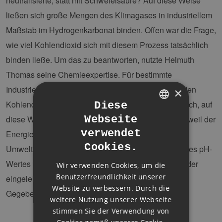
neutralisierte, statt mit Schwefelsäure? Auf diese Weise
ließen sich große Mengen des Klimagases in industriellem
Maßstab im Hydrogenkarbonat binden. Offen war die Frage,
wie viel Kohlendioxid sich mit diesem Prozess tatsächlich
binden ließe. Um das zu beantworten, nutzte Helmuth
Thomas seine Chemieexpertise. Für bestimmte
Industrieanlagen rechnete Helmuth Thomas exakt den
×
Kohlendioxid-Umsatz aus. Klare Antwort: Es lohnt sich, auf
Diese
diese Weise CO2 zu neutralisieren, vor allem, auch weil der
Webseite
GERMAN
verwendet
Energieverbrauch der Anlagen gering ist.
ENGLISH
Cookies.
Umweltschutzvorgaben, insbesondere hinsichtlich des pH-
GERMAN
Wertes werden durch die automatische Anpassung der
Wir verwenden Cookies, um die
Benutzerfreundlichkeit unserer
eingeleiteten Abwässer an die ursprünglichen
Website zu verbessern. Durch die
Gegebenheiten des Flusses, direkt berücksichtigt.
weitere Nutzung unserer Webseite
stimmen Sie der Verwendung von