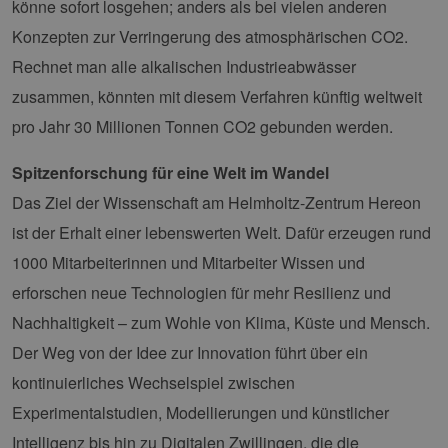
könne sofort losgehen; anders als bei vielen anderen
Unbedingt erforderlich
Performance
Konzepten zur Verringerung des atmosphärischen CO2.
Targeting
Funktionalität
Rechnet man alle alkalischen Industrieabwässer
Unbedingt erforderliche Cookies ermöglichen
zusammen, könnten mit diesem Verfahren künftig weltweit
wesentliche Kernfunktionen der Website wie die
Benutzeranmeldung und die Kontoverwaltung.
pro Jahr 30 Millionen Tonnen CO2 gebunden werden.
Ohne die unbedingt erforderlichen Cookies
kann die Website nicht ordnungsgemäß
verwendet werden.
Spitzenforschung für eine Welt im Wandel
Provider /
Das Ziel der Wissenschaft am Helmholtz-Zentrum Hereon
Name
Ablaufdatum
Bes
Domäne
ist der Erhalt einer lebenswerten Welt. Dafür erzeugen rund
PHPSESSID
Sitzung
Coo
PHP.net
Anw
www.erneuerbare-
1000 Mitarbeiterinnen und Mitarbeiter Wissen und
wir
energien-
Spr
hamburg.de
erforschen neue Technologien für mehr Resilienz und
ein
die
Nachhaltigkeit – zum Wohle von Klima, Küste und Mensch.
Ben
ver
Der Weg von der Idee zur Innovation führt über ein
Nor
sic
gene
kontinuierliches Wechselspiel zwischen
und
ver
Experimentalstudien, Modellierungen und künstlicher
die 
gut
Intelligenz bis hin zu Digitalen Zwillingen, die die
die