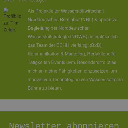
Über Tim Zeige
die
zu e
Als Projektleiter Wasserstoffwirtschaft
Norddeutsches Reallabor (NRL) & operative
Begleitung der Norddeutschen
Wasserstoffstrategie (NDWS) unterstütze ich
Provider /
Name
Ablaufdatum
Beschreibung
Domäne
Provider /
Name
Ablaufdatum
Beschre
das Team der EEHH vielfältig: (B2B)
Domäne
vuid
1 Jahr 1
Diese
Vimeo.com
Kommunikation & Marketing, Redaktionelle
Monat
Cookies
_dd_s
Inc.
player.vimeo.com
15 Minuten
Dieses C
werden vom
.vimeo.com
wird ver
Vimeo-
Tätigkeiten Events uvm. Besonders treibt es
um Sitzu
Videoplayer
zu speic
auf Websites
sicherzus
mich an meine Fähigkeiten einzusetzen, um
verwendet.
dass die
einer We
innovativen Technologien wie Wasserstoff eine
während 
Sitzung 
Bühne zu bieten.
sind. Es
Daten en
wie der 
mit den 
Website
interagier
Einstell
ausgewäh
kann bei
Newsletter abonnieren
Fehlerve