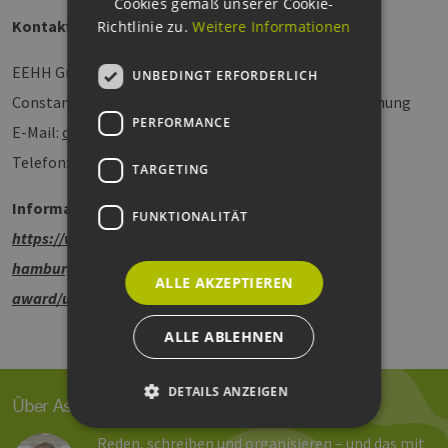
Cookies gemäß unserer Cookie-
Kontakt:
Richtlinie zu.
Weitere Informationen
EEHH GmbH
UNBEDINGT ERFORDERLICH
Constantin Lange, Projektleitung Innovation & Forschung
PERFORMANCE
E-Mail:
constantin.lange@eehh.de
Telefon: 040/694573-14
TARGETING
Informationen und Bewerbungsformular unter:
FUNKTIONALITÄT
https://www.erneuerbare-energien-
hamburg.de/de/themen/german-renewables-
ALLE AKZEPTIEREN
award/uebersicht.html
ALLE ABLEHNEN
DETAILS ANZEIGEN
Über Astrid Dose
Reden, schreiben und organisieren – und das mit