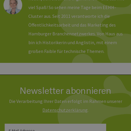
Unbedingt erforderlich
Performance
viel Spaß! So sehen meine Tage beim EEHH-
Targeting
Funktionalität
Cluster aus. Seit 2011 verantworte ich die
Öffentlichkeitsarbeit und das Marketing des
Unbedingt erforderliche Cookies ermöglichen
wesentliche Kernfunktionen der Website wie die
Hamburger Branchennetzwerkes. Von Haus aus
Benutzeranmeldung und die Kontoverwaltung.
Ohne die unbedingt erforderlichen Cookies
bin ich Historikerin und Anglistin, mit einem
kann die Website nicht ordnungsgemäß
verwendet werden.
großen Faible für technische Themen.
Provider /
Name
Ablaufdatum
Bes
Domäne
PHPSESSID
Sitzung
Coo
PHP.net
Anw
www.erneuerbare-
wir
energien-
Spr
hamburg.de
ein
Newsletter abonnieren
die
Ben
ver
Die Verarbeitung Ihrer Daten erfolgt im Rahmen unserer
Nor
sic
Daten­schutz­erklärung
.
gene
und
ver
die 
gut
E-Mail-Adresse