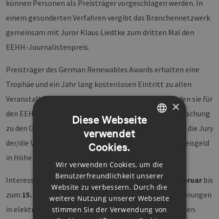
können Personen als Preisträger vorgeschlagen werden. In
einem gesonderten Verfahren vergibt das Branchennetzwerk
gemeinsam mit Juror Klaus Liedtke zum dritten Mal den
EEHH-Journalistenpreis.
Preisträger des German Renewables Awards erhalten eine
Trophäe und ein Jahr lang kostenlosen Eintritt zu allen
Veranstaltungen des EEHH-Clusters. Außerdem werden sie für
×
den EEHH-Blog interviewt. Für die ausgezeichnete Forschung
Diese Webseite
zu den Grundlagen der erneuerbaren Energien würdigt die Jury
verwendet
GERMAN
der/die Verfasser/in der Studentenarbeit mit einem Preisgeld
Cookies.
ENGLISH
in Höhe von 1.000 Euro.
Wir verwenden Cookies, um die
GERMAN
Benutzerfreundlichkeit unserer
Interessierte Bewerber können in der Zeit vom
28. Februar
bis
Website zu verbessern. Durch die
zum
15. Mai 2020
ihre Projektvorschläge oder Nominierungen
weitere Nutzung unserer Webseite
in elektronischer Form auf der EEHH-Website einreichen.
stimmen Sie der Verwendung von