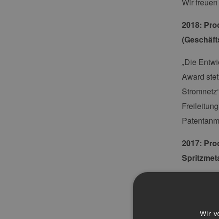
Wir freuen
2018: Pro
(Geschäft
„
Die Entwi
Award stet
Stromnetz‘
Freileitun
Patentanm
2017: Pro
Spritzmet
„
Im Arkona
Windturbi
hatten, ha
Wir v