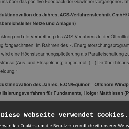
 uns über das positive Feedback der Gewinner vergangener Jah
duktinnovation des Jahres, AGS-Verfahrenstechnik GmbH/ 
sbereichsleiter Netze und Anlagen)
cklung und die Verbreitung des AGS-Verfahrens in der Öffentl
ig fortgeschritten. Im Rahmen des 7. Energieforschungsprogra
 wird eine Höchstspannungspilotierung als Parallelschaltung zu
gstrasse (Aus- und Einspeisung) angestrebt. (…) Darüber hinaus 
eldung
.“
duktinnovation des Jahres, E.ON/Equinor – Offshore Windp
allisierungsverfahren für Fundamente, Holger Matthiesen (P
 Offshore Wind Projekt (…) haben wir das innovative Korrosio
Diese Webseite verwendet Cookies.
nen weltweit erstmalig eingesetzt. Nachdem wir den German 
ben wir die 60 Fundamente erfolgreich installiert und den komple
erwenden Cookies, um die Benutzerfreundlichkeit unserer Webs