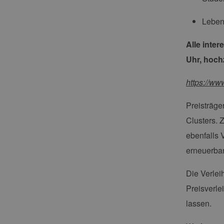
Leben
Alle inter
Uhr, hoch
https://w
Preisträge
Clusters. 
ebenfalls 
erneuerbar
Die Verlei
Preisverle
lassen.