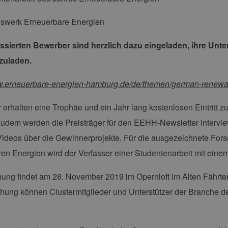
swerk Erneuerbare Energien
essierten Bewerber sind herzlich dazu eingeladen, ihre Unte
zuladen.
ww.erneuerbare-energien-hamburg.de/de/themen/german-renewa
r erhalten eine Trophäe und ein Jahr lang kostenlosen Eintritt
Zudem werden die Preisträger für den EEHH-Newsletter intervie
Videos über die Gewinnerprojekte. Für die ausgezeichnete For
en Energien wird der Verfasser einer Studentenarbeit mit eine
hung findet am 28. November 2019 im Opernloft im Alten Fährter
ihung können Clustermitglieder und Unterstützer der Branche