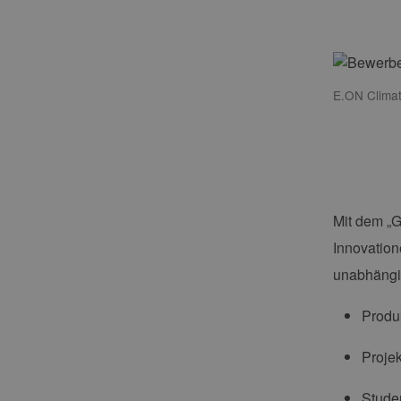
E.ON Clima
Mit dem „
Innovation
unabhängig
Produ
Projek
Stude