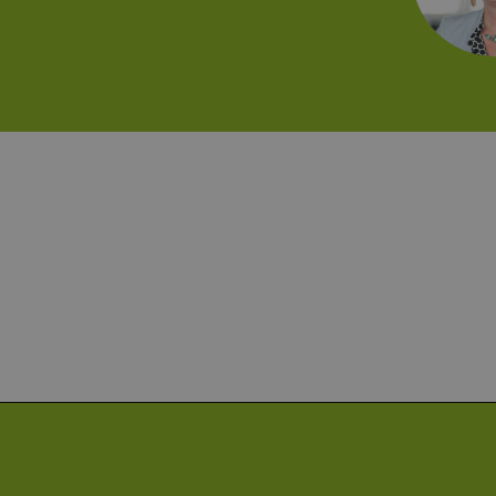
hambu
_ga_7TCBZELCXK
.erneu
energi
hambu