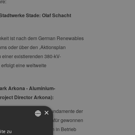
re:
Stadtwerke Stade: Olaf Schacht
ichkeit ist nach dem German Renewables
mms oder über den ‚Aktionsplan
 einer existierenden 380-kV-
erfolgt eine weltweite
ark Arkona - Aluminium-
roject Director Arkona):
nsschutzkonzept für die Fundamente der
×
Renewables Award 2017 dafür gewonnen
tten Windpark erfolgreich in Betrieb
GERMAN
ite zu