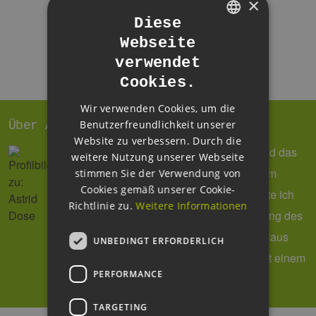
×
Diese
Webseite
GERMAN
verwendet
ENGLISH
Cookies.
GERMAN
Wir verwenden Cookies, um die
Benutzerfreundlichkeit unserer
Über Astrid Dose
Website zu verbessern. Durch die
Reden, schreiben und organisieren – und das
weitere Nutzung unserer Webseite
mit viel Spaß! So sehen meine Tage beim
stimmen Sie der Verwendung von
Cookies gemäß unserer Cookie-
EEHH-Cluster aus. Seit 2011 verantworte ich
Richtlinie zu.
Weitere Informationen
die Öffentlichkeitsarbeit und das Marketing des
Hamburger Branchennetzwerkes. Von Haus
UNBEDINGT ERFORDERLICH
aus bin ich Historikerin und Anglistin, mit einem
PERFORMANCE
großen Faible für technische Themen.
TARGETING