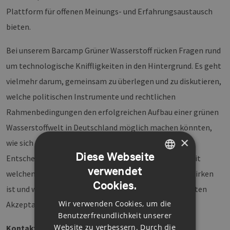
Plattform für offenen Meinungs- und Erfahrungsaustausch
bieten.
Bei unserem Barcamp Grüner Wasserstoff rücken Fragen rund
um technologische Kniffligkeiten in den Hintergrund. Es geht
vielmehr darum, gemeinsam zu überlegen und zu diskutieren,
welche politischen Instrumente und rechtlichen
Rahmenbedingungen den erfolgreichen Aufbau einer grünen
Wasserstoffwelt in Deutschland möglich machen könnten,
×
wie sich die Branche in den politischen
Diese Webseite
Entscheidungsfindungsprozessen einbringen kann, mit
verwendet
GERMAN
welchen Mitteln dem Fachkräftemangel entgegenzuwirken
Cookies.
ist und welche Faktoren und Maßnahmen zu einer breiten
ENGLISH
Wir verwenden Cookies, um die
Akzeptanz innerhalb der Bevölkerung führen.
GERMAN
Benutzerfreundlichkeit unserer
Website zu verbessern. Durch die
Kontakt: