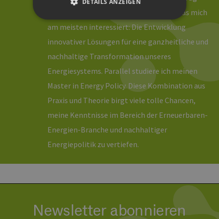
DETAILS ANZEIGEN
kann ich über das reden und schreiben, was mich
am meisten interessiert: Die Entwicklung
Unbedingt erforderlich
Performance
innovativer Lösungen für eine ganzheitliche und
Targeting
Funktionalität
nachhaltige Transformation unseres
Energiesystems. Parallel studiere ich meinen
Unbedingt erforderliche Cookies ermöglichen
wesentliche Kernfunktionen der Website wie die
Master in Energy Policy. Diese Kombination aus
Benutzeranmeldung und die Kontoverwaltung.
Ohne die unbedingt erforderlichen Cookies
Praxis und Theorie birgt viele tolle Chancen,
kann die Website nicht ordnungsgemäß
verwendet werden.
meine Kenntnisse im Bereich der Erneuerbaren-
Provider /
Energien-Branche und nachhaltiger
Name
Ablaufdatum
Bes
Domäne
Energiepolitik zu vertiefen.
PHPSESSID
Sitzung
Coo
PHP.net
Anw
www.erneuerbare-
wir
energien-
Spr
hamburg.de
ein
die
Ben
ver
Nor
Newsletter abonnieren
sic
gene