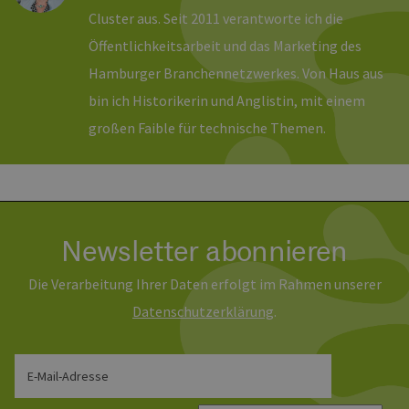
Ben
Cluster aus. Seit 2011 verantworte ich die
Sei
Öffentlichkeitsarbeit und das Marketing des
csrf_https-
Google Privacy Policy
www.erneuerbare-
Sitzung
Die
contao_csrf_token
energien-
ver
Hamburger Branchennetzwerkes. Von Haus aus
hamburg.de
auf
Anf
bin ich Historikerin und Anglistin, mit einem
ver
sic
großen Faible für technische Themen.
leg
Web
wer
CookieScriptConsent
2 Monate 4
Die
CookieScript
Wochen
Coo
www.erneuerbare-
ver
energien-
Ein
hamburg.de
für
Newsletter abonnieren
spe
Ban
Scr
ord
Die Verarbeitung Ihrer Daten erfolgt im Rahmen unserer
fun
Daten­schutz­erklärung
.
__cf_bm
29 Minuten
Die
Cloudflare Inc.
37 Sekunden
ver
.vimeo.com
Men
unt
die
E-Mail-Adresse
um 
die