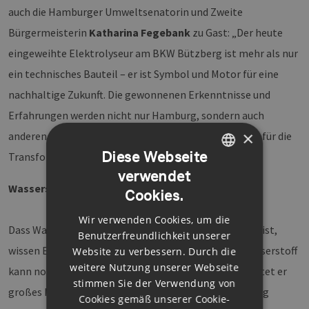
auch die Hamburger Umweltsenatorin und Zweite
Bürgermeisterin
Katharina Fegebank
zu Gast: „Der heute
eingeweihte Elektrolyseur am BKW Bützberg ist mehr als nur
ein technisches Bauteil – er ist Symbol und Motor für eine
nachhaltige Zukunft. Die gewonnenen Erkenntnisse und
Erfahrungen werden nicht nur Hamburg, sondern auch
×
anderen Kommunen und Regionen wertvolle Impulse für die
Diese Webseite
Transformation ihrer Energiesysteme geben“.
verwendet
GERMAN
Wasserstoff als chemischen Stoff nutzen
Cookies.
ENGLISH
Wir verwenden Cookies, um die
GERMAN
Dass Wasserstoff ein Energieträger mit viel Potential ist,
Benutzerfreundlichkeit unserer
wissen Energiewende-Interessierte bereits. Doch Wasserstoff
Website zu verbessern. Durch die
weitere Nutzung unserer Webseite
kann noch mehr: Auch als chemischer Baustein entfaltet er
stimmen Sie der Verwendung von
großes Potenzial. Bei der klassischen Biogaserzeugung
Cookies gemäß unserer Cookie-