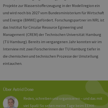
Unbedingt erforderlich
Performance
Projekte zur Wasserstofferzeugung in der Modellregion ein
Targeting
Funktionalität
und wird noch bis 2027 vom Bundesministerium für Wirtschaft
Unbedingt erforderliche Cookies ermöglichen
und Energie (BMWE) gefördert. Forschungspartner im NRL ist
wesentliche Kernfunktionen der Website wie die
Benutzeranmeldung und die Kontoverwaltung.
das Institut für Circular Resource Egineering und
Ohne die unbedingt erforderlichen Cookies
kann die Website nicht ordnungsgemäß
Management (CREM) der Technischen Universität Hamburg
verwendet werden.
(TU Hamburg). Bereits im vergangenen Jahr konnten wir im
Provider /
Name
Ablaufdatum
Bes
Domäne
Interview mit zwei Forscherinnen der TU Hamburg tiefer in
PHPSESSID
Sitzung
Coo
PHP.net
die chemischen und technischen Prozesse der Umstellung
Anw
www.erneuerbare-
wir
energien-
eintauchen.
Spr
hamburg.de
ein
die
Ben
ver
Nor
sic
gene
Über Astrid Dose
und
ver
die 
Reden, schreiben und organisieren – und das mit
gut
die
viel Spaß! So sehen meine Tage beim EEHH-
Anm