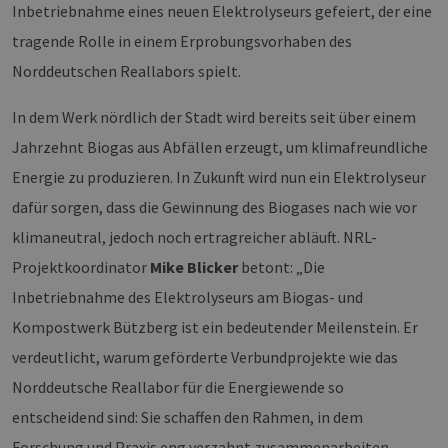
Inbetriebnahme eines neuen Elektrolyseurs gefeiert, der eine
tragende Rolle in einem Erprobungsvorhaben des
Norddeutschen Reallabors spielt.
In dem Werk nördlich der Stadt wird bereits seit über einem
Jahrzehnt Biogas aus Abfällen erzeugt, um klimafreundliche
Energie zu produzieren. In Zukunft wird nun ein Elektrolyseur
dafür sorgen, dass die Gewinnung des Biogases nach wie vor
klimaneutral, jedoch noch ertragreicher abläuft. NRL-
Projektkoordinator
Mike Blicker
betont: „Die
Inbetriebnahme des Elektrolyseurs am Biogas- und
Kompostwerk Bützberg ist ein bedeutender Meilenstein. Er
verdeutlicht, warum geförderte Verbundprojekte wie das
Norddeutsche Reallabor für die Energiewende so
entscheidend sind: Sie schaffen den Rahmen, in dem
Forschung und Praxis eng verzahnt zusammenarbeiten