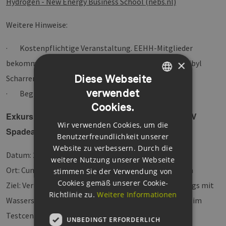
Hydrogen - New Energy Business School (nebs.nl)
Weitere Hinweise:
· Kostenpflichtige Veranstaltung. EEHH-Mitglieder
×
bekommen einen Discount (bitte sprechen Sie dazu Sibyl
Diese Webseite
Scharrer an)
verwendet
· Begrenzte Teilnehmerzahl
GERMAN
Cookies.
ENGLISH
Exkursion nach Großbritannien: Besuch des DNV
Wir verwenden Cookies, um die
GERMAN
Spadeadam Research & Testzentrums
Benutzerfreundlichkeit unserer
Website zu verbessern. Durch die
Datum: 27.-28. November 2023
weitere Nutzung unserer Webseite
Ort: Cumbria, UK, Spadeadam Research &Testzentrum
stimmen Sie der Verwendung von
Cookies gemäß unserer Cookie-
Ziel: Vermittlung von Grundlagen des sicheren Umgangs mit
Richtlinie zu.
Weitere Informationen
Wasserstoff anhand verschiedener Versuchsaufbauten im
Testcenter.
UNBEDINGT ERFORDERLICH