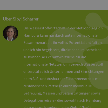
wesentliche Kernfunktionen der Website wie die
Benutzeranmeldung und die Kontoverwaltung.
Ohne die unbedingt erforderlichen Cookies
kann die Website nicht ordnungsgemäß
Über Sibyl Scharrer
verwendet werden.
Provider /
Die Wasserstoffwirtschaft in der Metropolregion
Name
Ablaufdatum
Bes
Domäne
Hamburg kann nur durch gute internationale
PHPSESSID
Sitzung
Coo
PHP.net
Anw
www.erneuerbare-
Zusammenarbeit ihr volles Potential entfalten,
wir
energien-
Spr
hamburg.de
und ich bin begeistert, direkt dabei mitarbeiten
ein
die
zu können. Als Verantwortliche für das
Ben
ver
Nor
internationale Netzwerk im Bereich Wasserstoff
sic
gene
unterstütze ich Unternehmen und Einrichtungen
und
ver
beim Auf- und Ausbau der Zusammenarbeit mit
die 
gut
ausländischen Partnern durch individuelle
die
Anm
Betreuung, Messen und Veranstaltungen sowie
Ben
Sei
Delegationsreisen – dies sowohl nach Hamburg
csrf_https-
Google Privacy Policy
www.erneuerbare-
Sitzung
Die
als auch von Hamburg in die Welt. {iflng}}
contao_csrf_token
energien-
ver