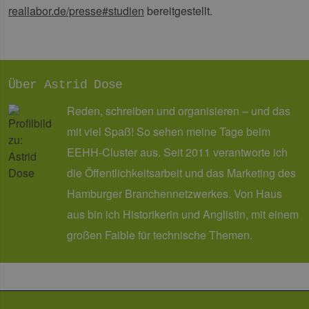
reallabor.de/presse#studien
bereitgestellt.
Monat
Cookies
_dd_s
Inc.
player.vimeo.com
15 Minuten
Dieses C
werden vom
.vimeo.com
wird ver
Vimeo-
um Sitzu
Videoplayer
zu speic
auf Websites
sicherzus
verwendet.
dass die
einer We
während 
Über Astrid Dose
Sitzung 
sind. Es
Daten en
Reden, schreiben und organisieren – und das
wie der 
mit den 
mit viel Spaß! So sehen meine Tage beim
Website
interagier
EEHH-Cluster aus. Seit 2011 verantworte ich
Einstell
ausgewäh
die Öffentlichkeitsarbeit und das Marketing des
kann bei
Fehlerve
Hamburger Branchennetzwerkes. Von Haus
helfen.
aus bin ich Historikerin und Anglistin, mit einem
_ga
1 Jahr 1
Dieser C
Google LLC
Monat
Name ist
.erneuerbare-
großen Faible für technische Themen.
Google U
energien-
Analytics
hamburg.de
verknüpft
eine wic
Aktualis
am häufi
verwend
Analysed