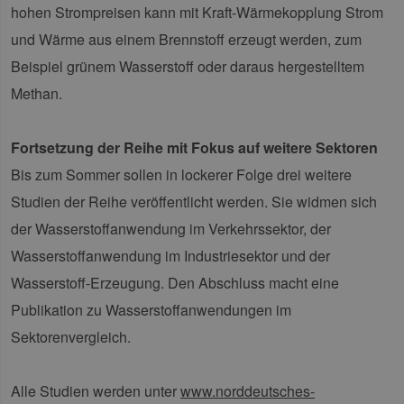
hohen Strompreisen kann mit Kraft-Wärmekopplung Strom
wer
und Wärme aus einem Brennstoff erzeugt werden, zum
CookieScriptConsent
2 Monate 4
Die
CookieScript
Wochen
Coo
www.erneuerbare-
ver
energien-
Beispiel grünem Wasserstoff oder daraus hergestelltem
Ein
hamburg.de
für
Methan.
spe
Ban
Scr
ord
Fortsetzung der Reihe mit Fokus auf weitere Sektoren
fun
Bis zum Sommer sollen in lockerer Folge drei weitere
__cf_bm
29 Minuten
Die
Cloudflare Inc.
37 Sekunden
ver
.vimeo.com
Studien der Reihe veröffentlicht werden. Sie widmen sich
Men
unt
der Wasserstoffanwendung im Verkehrssektor, der
die
um 
die
Wasserstoffanwendung im Industriesektor und der
zu e
Wasserstoff-Erzeugung. Den Abschluss macht eine
Publikation zu Wasserstoffanwendungen im
Sektorenvergleich.
Provider /
Name
Ablaufdatum
Beschreibung
Domäne
Provider /
Name
Ablaufdatum
Beschre
Alle Studien werden unter
www.norddeutsches-
Domäne
vuid
1 Jahr 1
Diese
Vimeo.com