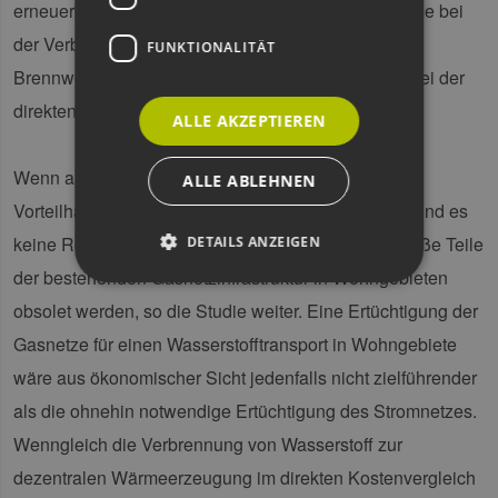
erneuerbarem Strom pro kWh zu erzeugender Wärme bei
der Verbrennung von grünem Wasserstoff in
FUNKTIONALITÄT
Brennwertthermen fünf- bis sechsmal höher ist als bei der
direkten Nutzung in einer Wärmepumpe.
ALLE AKZEPTIEREN
Wenn alle Gebäudenutzer*innen der gezeigten
ALLE ABLEHNEN
Vorteilhaftigkeit von Wärmepumpen folgen würden und es
keine Restriktionen im Stromnetz gäbe, könnten große Teile
DETAILS ANZEIGEN
der bestehenden Gasnetzinfrastruktur in Wohngebieten
obsolet werden, so die Studie weiter. Eine Ertüchtigung der
Unbedingt erforderlich
Performance
Gasnetze für einen Wasserstofftransport in Wohngebiete
Targeting
Funktionalität
wäre aus ökonomischer Sicht jedenfalls nicht zielführender
Unbedingt erforderliche Cookies ermöglichen
als die ohnehin notwendige Ertüchtigung des Stromnetzes.
wesentliche Kernfunktionen der Website wie die
Benutzeranmeldung und die Kontoverwaltung.
Wenngleich die Verbrennung von Wasserstoff zur
Ohne die unbedingt erforderlichen Cookies
kann die Website nicht ordnungsgemäß
dezentralen Wärmeerzeugung im direkten Kostenvergleich
verwendet werden.