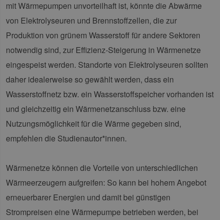
mit Wärmepumpen unvorteilhaft ist, könnte die Abwärme
Provider /
Name
Ablaufdatum
Bes
Domäne
von Elektrolyseuren und Brennstoffzellen, die zur
PHPSESSID
Sitzung
Coo
PHP.net
Produktion von grünem Wasserstoff für andere Sektoren
Anw
www.erneuerbare-
wir
energien-
notwendig sind, zur Effizienz-Steigerung in Wärmenetze
Spr
hamburg.de
ein
eingespeist werden. Standorte von Elektrolyseuren sollten
die
Ben
daher idealerweise so gewählt werden, dass ein
ver
Nor
Wasserstoffnetz bzw. ein Wasserstoffspeicher vorhanden ist
sic
gene
und gleichzeitig ein Wärmenetzanschluss bzw. eine
und
ver
Nutzungsmöglichkeit für die Wärme gegeben sind,
die 
gut
die
empfehlen die Studienautor*innen.
Anm
Ben
Sei
Wärmenetze können die Vorteile von unterschiedlichen
csrf_https-
Google Privacy Policy
www.erneuerbare-
Sitzung
Die
contao_csrf_token
energien-
ver
Wärmeerzeugern aufgreifen: So kann bei hohem Angebot
hamburg.de
auf
Anf
erneuerbarer Energien und damit bei günstigen
ver
sic
Strompreisen eine Wärmepumpe betrieben werden, bei
leg
Web