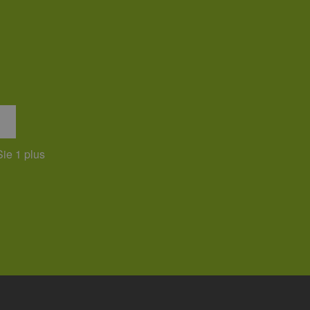
Analyseberichte
 den Sitzungsstatus
Sie 1 plus