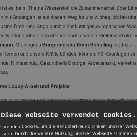
l ist es, beim Thema Wasserstoff die Zusammenarbeit über Län
n mit Groningen ist auf diesem Weg für uns wichtig. Ich bin ü
dustrie Dreh- und Angelpunkt einer künftigen europäischen Wasse
en Niederlanden einen ebenso bedeutsamen Stellenwert ein“,
emann
. Groningens
Bürgermeister Koen Schuiling
ergänzte: „
r lernen und unsere Kräfte bündeln können. Für Groningen si
de, Klimaschutz, Gesundheitsfürsorge, Arbeitsmarkt, Verkehrsv
bau.“
e Lobby-Arbeit und Projekte
ehen europäische und nationale Gesetzgebungen dem erfolgrei
fwirtschaft im Weg. Daher wollen Hamburg und Groningen vor 
Diese Webseite verwendet Cookies.
lichst bald marktreife Wasserstoffprojekte und – produkte ents
erwenden Cookies, um die Benutzerfreundlichkeit unserer Webs
r Konzepte steht auf der Agenda.
ssern. Durch die weitere Nutzung unserer Webseite stimmen S