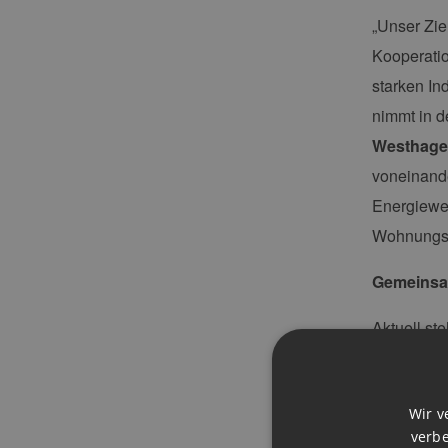
„Unser Zie
Kooperatio
starken In
nimmt in d
Westhag
voneinande
Energiewen
Wohnungs
Gemeinsam
Aktuell st
Wasserstof
sollen mög
Wir v
technische
verbe