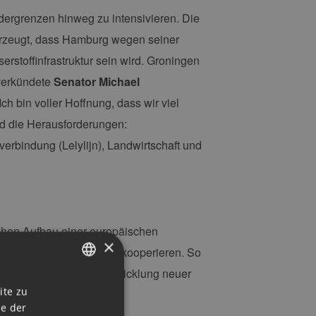
dergrenzen hinweg zu intensivieren. Die
berzeugt, dass Hamburg wegen seiner
rstoffinfrastruktur sein wird. Groningen
 verkündete
Senator Michael
Ich bin voller Hoffnung, dass wir viel
nd die Herausforderungen:
erbindung (Lelylijn), Landwirtschaft und
chen Aufbau einer europäischen
×
allem in diesem Bereich kooperieren. So
tehen. Aber auch die Entwicklung neuer
GERMAN
ite zu
ie der
ENGLISH