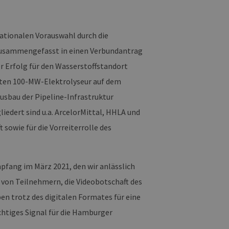
 den Sitzungsstatus
nationalen Vorauswahl durch die
 zusammengefasst in einen Verbundantrag
r Erfolg für den Wasserstoffstandort
ten 100-MW-Elektrolyseur auf dem
usbau der Pipeline-Infrastruktur
iedert sind u.a. ArcelorMittal, HHLA und
 sowie für die Vorreiterrolle des
fang im März 2021, den wir anlässlich
 von Teilnehmern, die Videobotschaft des
en trotz des digitalen Formates für eine
htiges Signal für die Hamburger