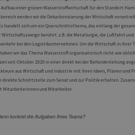
r Aufbau einer grünen Wasserstoffwirtschaft für den Standort Hamb
sbereich werden wir die Dekarbonisierung der Wirtschaft vorantre
 Es handelt sich um ein Querschnittsthema, das entlang der gesa
irtschaftszweige berührt: z.B. die Metallurgie, die Luftfahrt und
verkehr bei den Logistikunternehmen. Um die Wirtschaft in ihrer
haben wir das Thema Wasserstoff organisatorisch nicht wie üblich 
n seit Oktober 2020 in einer direkt bei der Behördenleitung ange
Akteure aus Wirtschaft und Industrie mit ihren Ideen, Plänen und 
e direkte Schnittstelle zum Senat und zur Politik erhalten. Zusa
t Mitarbeiterinnen und Mitarbeiter.
denn konkret die Aufgaben Ihres Teams?