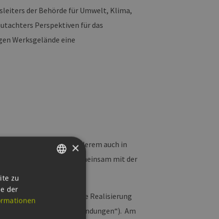
sleiters der Behörde für Umwelt, Klima,
Gutachters Perspektiven für das
tigen Werksgelände eine
edien berichtet, unter anderem auch in
×
er ministeriellen Seite gemeinsam mit der
GERMAN
ite zu
ie der
ENGLISH
edeutsames Vorhaben ist die Realisierung
ormationen
GERMAN
nologie für Mobilitätsanwendungen“). Am