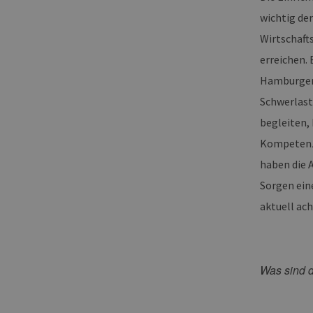
wichtig de
Wirtschaft
erreichen.
Hamburger W
Schwerlast
begleiten, 
Kompetenze
haben die 
Sorgen ein
aktuell ach
Was sind 