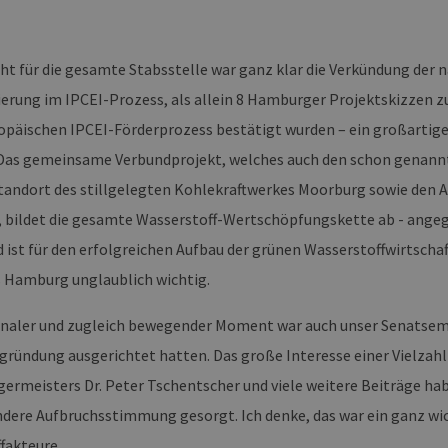
erbare-
1 Jahr 1
Dieses Cookie wird von Google Analytics verwendet, um
en-
Monat
beizubehalten.
rg.de
ght für die gesamte Stabsstelle war ganz klar die Verkündung der 
erung im IPCEI-Prozess, als allein 8 Hamburger Projektskizzen
ropäischen IPCEI-Förderprozess bestätigt wurden – ein großartige
as gemeinsame Verbundprojekt, welches auch den schon genann
tandort des stillgelegten Kohlekraftwerkes Moorburg sowie den A
, bildet die gesamte Wasserstoff-Wertschöpfungskette ab - angegl
d ist für den erfolgreichen Aufbau der grünen Wasserstoffwirtschaft
 Hamburg unglaublich wichtig.
naler und zugleich bewegender Moment war auch unser Senatsemp
rgründung ausgerichtet hatten. Das große Interesse einer Vielzahl
germeisters Dr. Peter Tschentscher und viele weitere Beiträge hab
dere Aufbruchsstimmung gesorgt. Ich denke, das war ein ganz wic
fakteure.