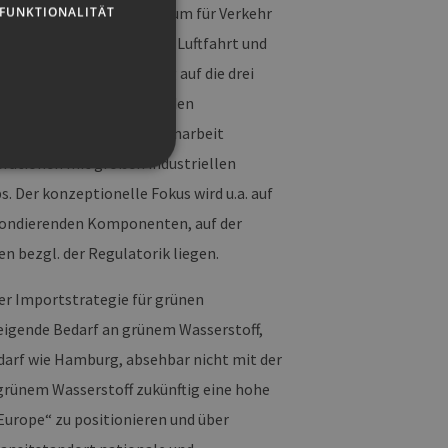
FUNKTIONALITÄT
(ehemals Bundesministerium für Verkehr
nhaltlichen Schwerpunkten Luftfahrt und
stellen, dessen Verteilung auf die drei
 ein Vorzeigeprojekt für den
d zielorientierte Zusammenarbeit
erationen mit großen industriellen
. Der konzeptionelle Fokus wird u.a. auf
pondierenden Komponenten, auf der
g und die Kontoverwaltung.
 bezgl. der Regulatorik liegen.
er Importstrategie für grünen
teigende Bedarf an grünem Wasserstoff,
 auf der PHP-Sprache
um Verwalten von
arf wie Hamburg, absehbar nicht mit der
erweise handelt es sich
, wie sie verwendet wird,
grünem Wasserstoff zukünftig eine hohe
ist jedoch die
r zwischen den Seiten.
urope“ zu positionieren und über
er-Site-Anforderungen