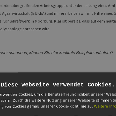
ehördenübergreifenden Arbeitsgruppe unter der Leitung eines Amt
d Agrarwirtschaft (BUKEA) und mir erarbeiten wir mit Hilfe eines 
te Kohlekraftwerk in Moorburg. Klar ist bereits, dass auf dem heu
olyseanlage entstehen wird.
 sehr spannend, können Sie hier konkrete Beispiele erläutern?
amburger IPCEI-Förderprojekte wurde ja bereits sehr viel in den M
g des EEHH-Clusters. Die Stabsstelle betreut und begleitet auf d
Diese Webseite verwendet Cookies.
 gesamten komplexen Prozess.
erwenden Cookies, um die Benutzerfreundlichkeit unserer Webs
ssern. Durch die weitere Nutzung unserer Webseite stimmen S
s von der Stabsstelle initiiertes und begleitetes, überregional b
g von Cookies gemäß unserer Cookie-Richtlinie zu.
Weitere Inf
TZ Nord (Innovations- und Technologiezentrum „Wasserstofftech