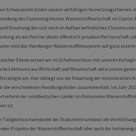
en Schwerpunkt bilden unsere vielfältigen Vernetzungsthemen. 
Gründung des Clustersegmentes Wasserstoffwirtschaft im Cluster
und Steuerung des sich noch im Aufbau befindlichen Clusters und s
wirkung als ein Partner dieser öffentlich-privaten Partnerschaft 
uster wird das Hamburger Wasserstoffökosystem auf ganz exzell
utscher Ebene setzen wir im Schulterschluss mit unseren KollegI
ichen Akteuren aus Wirtschaft und Wissenschaft aktiv unsere ge
fstrategie um. Hier obliegt uns die Steuerung der ministeriellen
für die verschiedenen Handlungsfelder zusammenhält. Im Jahr 20
 Vertreterin der norddeutschen Länder im Nationalen Wasserstoffra
en ist.
er Tätigkeitsschwerpunkt der Stabsstelle umfasst die Vermittlun
der Projekte der Wasserstoffwirtschaft aber auch die Initiierung 