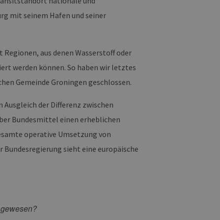
ransitstandort nationale und
 legitime Anfragen von der
urg mit seinem Hafen und seiner
 verwendet, um die
u speichern. Das Cookie-
ß funktionieren.
t Regionen, aus denen Wasserstoff oder
chen und Bots zu
, um gültige Berichte über
iert werden können. So haben wir letztes
schen Gemeinde Groningen geschlossen.
n Ausgleich der Differenz zwischen
ites verwendet.
über Bundesmittel einen erheblichen
chern, um sicherzustellen,
 gesamte operative Umsetzung von
onsistent sind. Es kann
site interagiert, alle
r Bundesregierung sieht eine europäische
ltung helfen.
rknüpft. Dies ist eine
 Analysedienstes von
enutzer zu unterscheiden,
wiesen wird. Es ist in
ird zur Berechnung von
Analyseberichte
r gewesen?