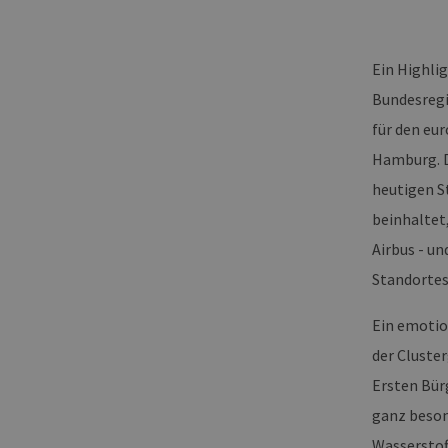
_ga_7TCBZELCXK
.erneu
energi
hambu
Ein Highli
Bundesregi
für den eu
Hamburg. D
heutigen S
beinhaltet
Airbus - un
Standortes
Ein emotio
der Cluste
Ersten Bür
ganz beson
Wasserstof