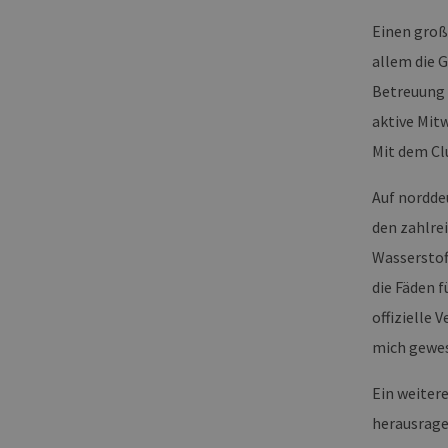
Einen groß
allem die 
Betreuung 
aktive Mit
Mit dem Cl
Auf nordde
den zahlre
Wasserstof
die Fäden 
offizielle
mich gewes
Ein weiter
herausragen