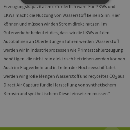
Erzeugungskapazitäten erforderlich wäre. Für PKWs und
LKWs macht die Nutzung von Wasserstoff keinen Sinn. Hier
Unbedingt erforderlich
Performance
können und müssen wir den Strom direkt nutzen. Im
Targeting
Funktionalität
Güterverkehr bedeutet dies, dass wir die LKWs auf den
Unbedingt erforderliche Cookies ermöglichen
wesentliche Kernfunktionen der Website wie die
Autobahnen an Oberleitungen fahren werden. Wasserstoff
Benutzeranmeldung und die Kontoverwaltung.
Ohne die unbedingt erforderlichen Cookies
werden wir in Industrieprozessen wie Primärstahlerzeugung
kann die Website nicht ordnungsgemäß
benötigen, die nicht rein elektrisch betrieben werden können.
verwendet werden.
Auch im Flugverkehr und in Teilen der Hochseeschifffahrt
Provider /
Name
Ablaufdatum
Bes
Domäne
werden wir große Mengen Wasserstoff und recyceltes CO
aus
2
PHPSESSID
Sitzung
Coo
PHP.net
Anw
Direct Air Capture für die Herstellung von synthetischem
www.erneuerbare-
wir
energien-
Spr
hamburg.de
Kerosin und synthetischem Diesel einsetzen müssen.“
ein
die
Ben
ver
Nor
sic
gene
und
ver