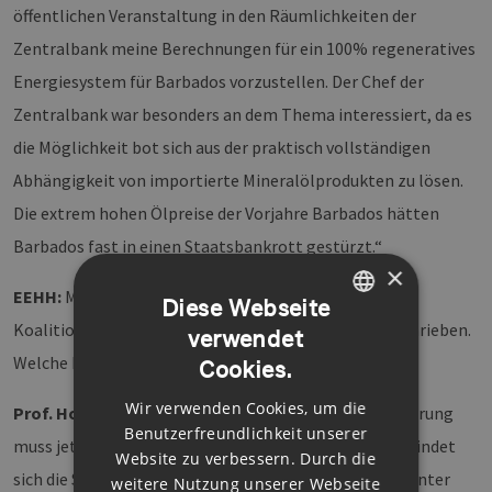
öffentlichen Veranstaltung in den Räumlichkeiten der
Zentralbank meine Berechnungen für ein 100% regeneratives
Energiesystem für Barbados vorzustellen. Der Chef der
Zentralbank war besonders an dem Thema interessiert, da es
die Möglichkeit bot sich aus der praktisch vollständigen
Abhängigkeit von importierte Mineralölprodukten zu lösen.
Die extrem hohen Ölpreise der Vorjahre Barbados hätten
Barbados fast in einen Staatsbankrott gestürzt.“
×
EEHH:
Mehr Fortschritt wagen – damit ist der
Diese Webseite
Koalitionsvertrag der neuen Bundesregierung überschrieben.
verwendet
GERMAN
Welche Erwartungen haben Sie an die Ampel?
Cookies.
ENGLISH
Wir verwenden Cookies, um die
Prof. Hohmeyer:
„Es wird ernst. Die neue Bundesregierung
GERMAN
Benutzerfreundlichkeit unserer
muss jetzt liefern. Mit den Grünen in der Koalition befindet
Website zu verbessern. Durch die
sich die SPD, eher eine klassische Kohle-Partei, jetzt unter
weitere Nutzung unserer Webseite