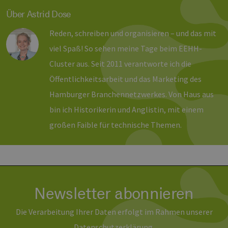
die 
gut
Über Astrid Dose
die
Anm
Reden, schreiben und organisieren – und das mit
Ben
Sei
viel Spaß! So sehen meine Tage beim EEHH-
csrf_https-
Google Privacy Policy
www.erneuerbare-
Sitzung
Die
contao_csrf_token
energien-
ver
Cluster aus. Seit 2011 verantworte ich die
hamburg.de
auf
Anf
Öffentlichkeitsarbeit und das Marketing des
ver
sic
Hamburger Branchennetzwerkes. Von Haus aus
leg
Web
bin ich Historikerin und Anglistin, mit einem
wer
großen Faible für technische Themen.
CookieScriptConsent
2 Monate 4
Die
CookieScript
Wochen
Coo
www.erneuerbare-
ver
energien-
Ein
hamburg.de
für
spe
Ban
Scr
ord
Newsletter abonnieren
fun
__cf_bm
29 Minuten
Die
Cloudflare Inc.
Die Verarbeitung Ihrer Daten erfolgt im Rahmen unserer
37 Sekunden
ver
.vimeo.com
Men
Daten­schutz­erklärung
.
unt