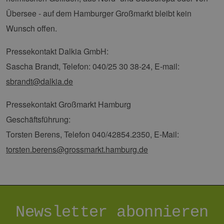
PHPSESSID
Sitzung
Coo
PHP.net
Anw
www.erneuerbare-
Übersee - auf dem Hamburger Großmarkt bleibt kein
wir
energien-
Spr
hamburg.de
Wunsch offen.
ein
die
Ben
Pressekontakt Dalkia GmbH:
ver
Nor
Sascha Brandt, Telefon: 040/25 30 38-24, E-mail:
sic
gene
und
sbrandt@dalkia.de
ver
die 
gut
Pressekontakt Großmarkt Hamburg
die
Anm
Geschäftsführung:
Ben
Sei
Torsten Berens, Telefon 040/42854.2350, E-Mail:
csrf_https-
Google Privacy Policy
www.erneuerbare-
Sitzung
Die
torsten.berens@grossmarkt.hamburg.de
contao_csrf_token
energien-
ver
hamburg.de
auf
Anf
ver
sic
leg
Web
wer
Newsletter abonnieren
CookieScriptConsent
2 Monate 4
Die
CookieScript
Wochen
Coo
www.erneuerbare-