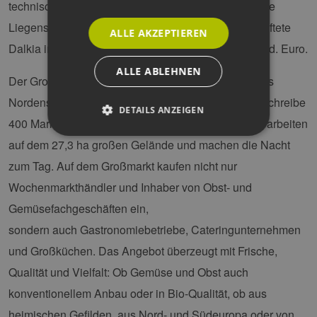
technisches Services für gewerbliche und industrielle
Liegenschaften. Mit 53.500 Beschäftigten erwirtschaftete
ALLE AKZEPTIEREN
Dalkia in 42 Ländern 2010 einen Umsatz von 8,6 Mrd. Euro.
ALLE ABLEHNEN
Der Großmarkt Hamburg ist das Frische-Zentrum des
Nordens für Obst, Gemüse und Blumen. Sage und schreibe
DETAILS ANZEIGEN
400 Marktfirmen mit insgesamt 2.400 Beschäftigten arbeiten
auf dem 27,3 ha großen Gelände und machen die Nacht
zum Tag. Auf dem Großmarkt kaufen nicht nur
Unbedingt erforderlich
Performance
Targeting
Funktionalität
Wochenmarkthändler und Inhaber von Obst- und
Gemüsefachgeschäften ein,
Unbedingt erforderliche Cookies ermöglichen
wesentliche Kernfunktionen der Website wie die
sondern auch Gastronomiebetriebe, Cateringunternehmen
Benutzeranmeldung und die Kontoverwaltung.
Ohne die unbedingt erforderlichen Cookies
und Großküchen. Das Angebot überzeugt mit Frische,
kann die Website nicht ordnungsgemäß
verwendet werden.
Qualität und Vielfalt: Ob Gemüse und Obst auch
Provider /
konventionellem Anbau oder in Bio-Qualität, ob aus
Name
Ablaufdatum
Bes
Domäne
heimischen Gefilden, aus Nord- und Südeuropa oder von