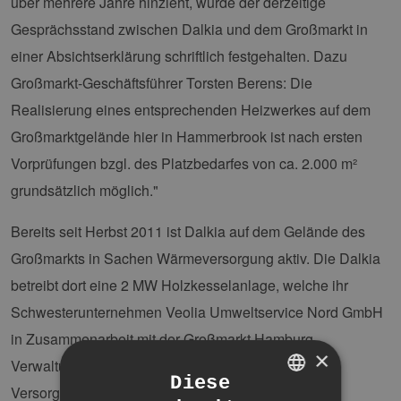
über mehrere Jahre hinzieht, wurde der derzeitige
Gesprächsstand zwischen Dalkia und dem Großmarkt in
einer Absichtserklärung schriftlich festgehalten. Dazu
Großmarkt-Geschäftsführer Torsten Berens: Die
Realisierung eines entsprechenden Heizwerkes auf dem
Großmarktgelände hier in Hammerbrook ist nach ersten
Vorprüfungen bzgl. des Platzbedarfes von ca. 2.000 m²
grundsätzlich möglich."
Bereits seit Herbst 2011 ist Dalkia auf dem Gelände des
Großmarkts in Sachen Wärmeversorgung aktiv. Die Dalkia
betreibt dort eine 2 MW Holzkesselanlage, welche ihr
Schwesterunternehmen Veolia Umweltservice Nord GmbH
in Zusammenarbeit mit der Großmarkt Hamburg
×
Verwaltungsgenossenschaft eG im Jahr 2003 zur
Diese
Versorgung des