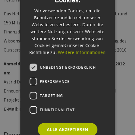
Cookies.
ENGLISH
Wir verwenden Cookies, um die
GERMAN
Das Netzwerk Erneuerbare Energien Hamburg umfasst rund
Benutzerfreundlichkeit unserer
150 Mitglieder aus Bereichen wie Produktion,
Website zu verbessern. Durch die
Finanzdienstleistungen, Projektierung, Logistik und
weitere Nutzung unserer Webseite
stimmen Sie der Verwendung von
Wissenschaft. Gegründet wurde der Verein zur Förderung des
Cookies gemäß unserer Cookie-
Clusters Erneuerbare Energien Hamburg e.V. im Herbst 2010.
Richtlinie zu.
Weitere Informationen
Anmeldung für Medienvertreter bitte bis zum 30.01.2012
UNBEDINGT ERFORDERLICH
an:
Astrid Dose
PERFORMANCE
Erneuerbare Energien Hamburg Clusteragentur GmbH
TARGETING
Projektleitung Öffentlichkeitsarbeit & Marketing
E-Mail:
astrid.dose@eehh.de
FUNKTIONALITÄT
ALLE AKZEPTIEREN
Downloads