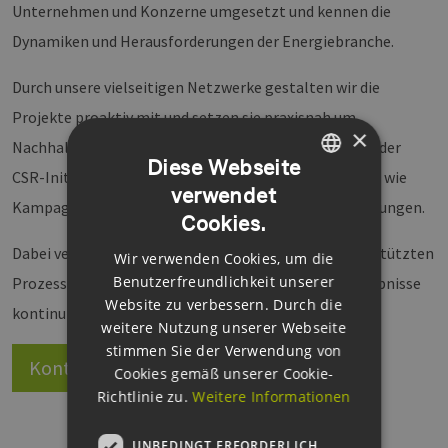
Unternehmen und Konzerne umgesetzt und kennen die
Dynamiken und Herausforderungen der Energiebranche.
Durch unsere vielseitigen Netzwerke gestalten wir die
Projekte proaktiv mit und setzen sie praxisnah um.
×
Nachhaltigkeitskommunikation, Produkt-Launches oder
Diese Webseite
CSR-Initiativen gehören ebenso zu unserem Portfolio wie
verwendet
GERMAN
Kampagnen für Erneuerbare Energien oder Wärmelösungen.
Cookies.
ENGLISH
Dabei verbinden wir menschliche Expertise mit KI-gestützten
Wir verwenden Cookies, um die
GERMAN
Benutzerfreundlichkeit unserer
Prozessen, um die Effizienz und Qualität unserer Ergebnisse
Website zu verbessern. Durch die
kontinuierlich zu steigern.
weitere Nutzung unserer Webseite
stimmen Sie der Verwendung von
Kontakt
Website
Cookies gemäß unserer Cookie-
Richtlinie zu.
Weitere Informationen
UNBEDINGT ERFORDERLICH