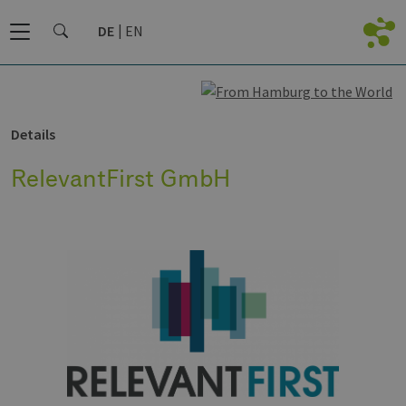
DE
EN
Details
RelevantFirst GmbH