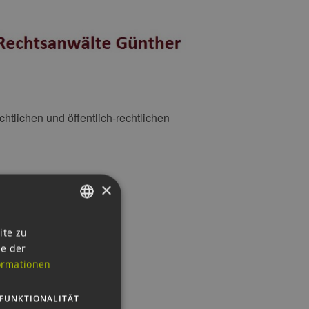
htlichen und öffentlich-rechtlichen
×
GERMAN
ite zu
ie der
ENGLISH
ormationen
GERMAN
FUNKTIONALITÄT