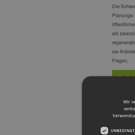
Die Schwe
Planungs- 
öffentlich
als zwanzi
regenerati
sie Anbiet
Fragen.
Kontak
Wir v
verbe
Verwendun
UNBEDINGT