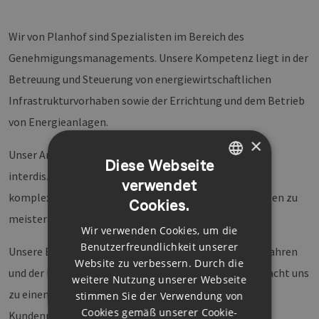
Wir von Planhof sind Spezialisten im Bereich des
Genehmigungsmanagements. Unsere Kompetenz liegt in der
Betreuung und Steuerung von energiewirtschaftlichen
Infrastrukturvorhaben sowie der Errichtung und dem Betrieb
von Energieanlagen.
×
Unser Ansatz ist geprägt durch eine ganzheitliche,
Diese Webseite
interdisziplinäre Perspektive, die es uns ermöglicht,
verwendet
GERMAN
komplexe Herausforderungen mit innovativen Lösungen zu
Cookies.
ENGLISH
meistern.
Wir verwenden Cookies, um die
GERMAN
Benutzerfreundlichkeit unserer
Unsere Expertise in der Steuerung von Zulassungsverfahren
Website zu verbessern. Durch die
und der Entwicklung von Genehmigungsstrategien macht uns
weitere Nutzung unserer Webseite
zu einem vertrauensvollen Partner für vielseitige
stimmen Sie der Verwendung von
Cookies gemäß unserer Cookie-
Kundenprojekte.