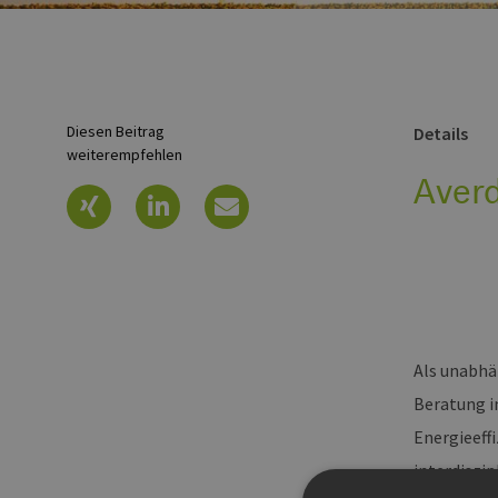
Diesen Beitrag
Details
weiterempfehlen
Aver
Als unabhä
Beratung i
Energieeff
interdiszi