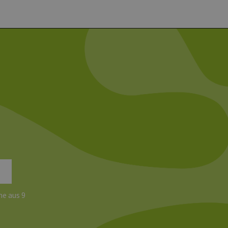
 auf der PHP-Sprache
um Verwalten von
erweise handelt es sich
, wie sie verwendet wird,
ist jedoch die
r zwischen den Seiten.
er-Site-Anforderungen
 legitime Anfragen von der
 verwendet, um die
u speichern. Das Cookie-
ß funktionieren.
chen und Bots zu
, um gültige Berichte über
ites verwendet.
e aus 9
chern, um sicherzustellen,
onsistent sind. Es kann
site interagiert, alle