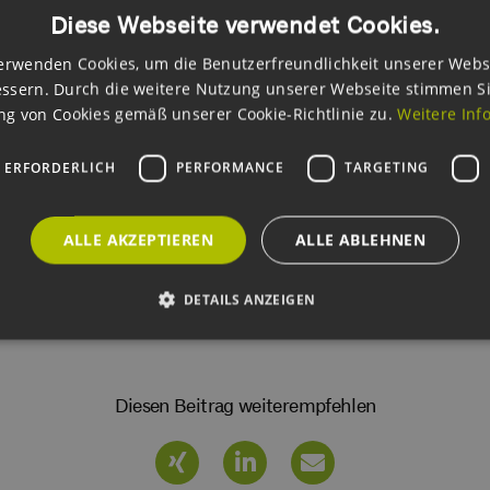
andel, in Nah- und Fernwärme, in Photovoltaik und in Technisch
Diese Webseite verwendet Cookies.
a. Machbarkeitsstudien und Konzepte für Energieversorgungslös
erwenden Cookies, um die Benutzerfreundlichkeit unserer Webs
erdung für die Internationale Bauausstellung 2013 (IBA) den Ene
ssern. Durch die weitere Nutzung unserer Webseite stimmen S
g von Cookies gemäß unserer Cookie-Richtlinie zu.
Weitere Inf
kt
Website
 ERFORDERLICH
PERFORMANCE
TARGETING
ALLE AKZEPTIEREN
ALLE ABLEHNEN
DETAILS ANZEIGEN
Unbedingt erforderlich
Performance
Targeting
Funktionalität
Diesen Beitrag weiterempfehlen
okies ermöglichen wesentliche Kernfunktionen der Website wie die Benutzeranmeldun
rlichen Cookies kann die Website nicht ordnungsgemäß verwendet werden.
ovider /
Ablaufdatum
Beschreibung