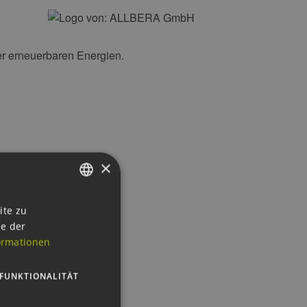
der erneuerbaren Energien.
×
GERMAN
ite zu
ie der
ENGLISH
ormationen
GERMAN
FUNKTIONALITÄT