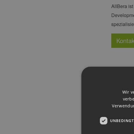
AllBera is
Developme
spezialisi
Kontak
Wir v
verbe
Verwendun
UNBEDINGT