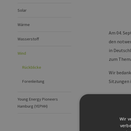
Solar
Wärme
Am 04. Sep
Wasserstoff
den notwen
in Deutsch
Wind
zum Thema 
Rückblicke
Wir bedank
Sitzungen 
Forenleitung
Young Energy Pioneers
Hamburg (YEPHH)
Wir v
Downl
verbe