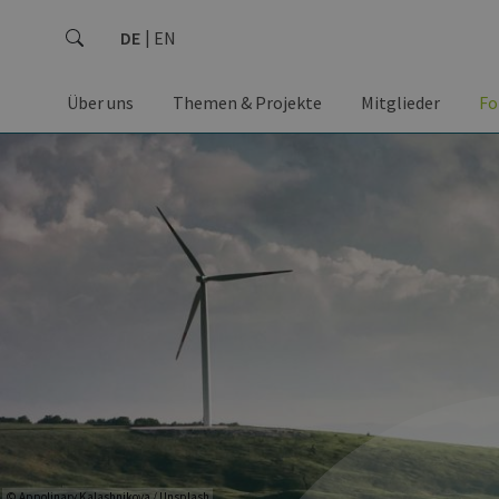
DE
EN
Über uns
Themen & Projekte
Mitglieder
Fo
© Appolinary Kalashnikova / Unsplash