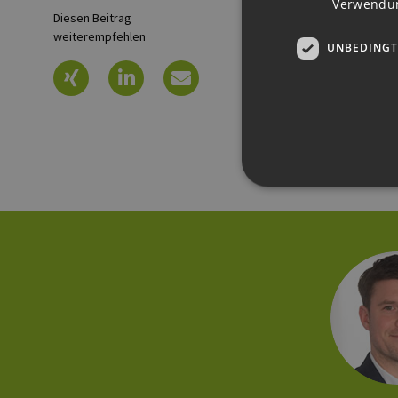
Verwendun
Diesen Beitrag
2024-09-
weiterempfehlen
UNBEDINGT
2024-09-
Unbedingt erforderliche Co
Ohne die unbedingt erforde
Pr
Name
D
PHPSESSID
PH
ww
en
ha