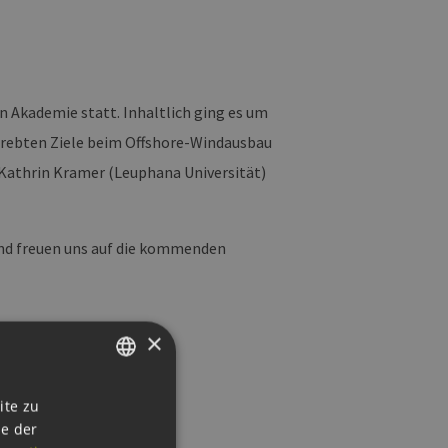
n Akademie statt. Inhaltlich ging es um
trebten Ziele beim Offshore-Windausbau
 Kathrin Kramer (Leuphana Universität)
nd freuen uns auf die kommenden
×
GERMAN
ite zu
ie der
ENGLISH