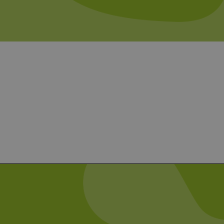
r zwischen den Seiten.
er-Site-Anforderungen
 legitime Anfragen von der
 verwendet, um die
u speichern. Das Cookie-
ß funktionieren.
chen und Bots zu
, um gültige Berichte über
ites verwendet.
chern, um sicherzustellen,
onsistent sind. Es kann
site interagiert, alle
ltung helfen.
rknüpft. Dies ist eine
 Analysedienstes von
enutzer zu unterscheiden,
wiesen wird. Es ist in
ird zur Berechnung von