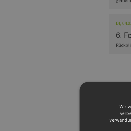
gemein
DI, 04.
6. F
Rückbli
Forenl
Wir v
verbe
Verwendun