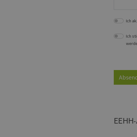
_ga_7TCBZELCXK
.erneu
energi
hambu
Ich a
Ich s
werden
Absen
EEHH-