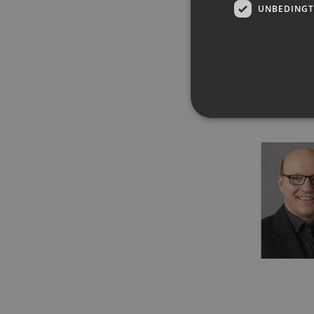
UNBEDINGT
Unbedingt erforderliche Co
Ohne die unbedingt erforde
Pr
Name
D
PHPSESSID
PH
ww
en
ha
csrf_https-
ww