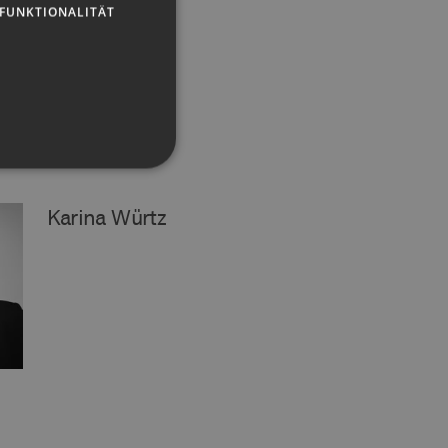
FUNKTIONALITÄT
Karina Würtz
g und die Kontoverwaltung.
 auf der PHP-Sprache
um Verwalten von
erweise handelt es sich
, wie sie verwendet wird,
ist jedoch die
r zwischen den Seiten.
er-Site-Anforderungen