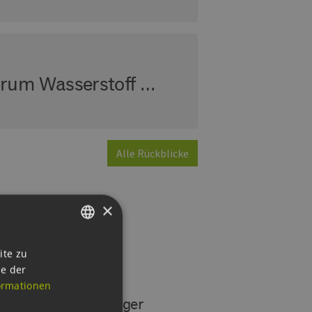
orum Wasserstoff …
Alle Rückblicke
×
GERMAN
ite zu
ie der
ENGLISH
ormationen
GERMAN
Norbert Dwenger