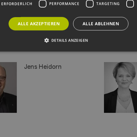
 ERFORDERLICH
PERFORMANCE
TARGETING
ALLE AKZEPTIEREN
ALLE ABLEHNEN
DETAILS ANZEIGEN
Unbedingt erforderlich
Performance
Targeting
Funktionalität
Jens Heidorn
okies ermöglichen wesentliche Kernfunktionen der Website wie die Benutzeranmeldun
rlichen Cookies kann die Website nicht ordnungsgemäß verwendet werden.
ovider /
Ablaufdatum
Beschreibung
omäne
Sitzung
Cookie, das von Anwendungen generiert wird, die
P.net
basieren. Dies ist eine allgemeine Kennung, die z
w.erneuerbare-
Benutzersitzungsvariablen verwendet wird. Normal
ergien-
um eine zufällig generierte Zahl. Die Art und Weise
mburg.de
kann für die Site spezifisch sein. Ein gutes Beispiel 
Beibehaltung des Anmeldestatus für einen Benutze
w.erneuerbare-
Sitzung
Dieses Cookie wird verwendet, um Angriffe auf Qu