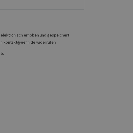
 den Sitzungsstatus
 elektronisch erhoben und gespeichert
il an kontakt@eehh.de widerrufen
 6.