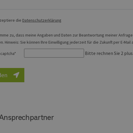
erbare-
1 Jahr 1
Dieses Cookie wird von Google Analytics verwendet, um
en-
Monat
beizubehalten.
rg.de
kzeptiere die
Datenschutzerklärung
timme zu, dass meine Angaben und Daten zur Beantwortung meiner Anfrage
. Hinweis: Sie können Ihre Einwilligung jederzeit für die Zukunft per E-Ma
Bitte rechnen Sie 2 plus
captcha
*
den
Ansprechpartner