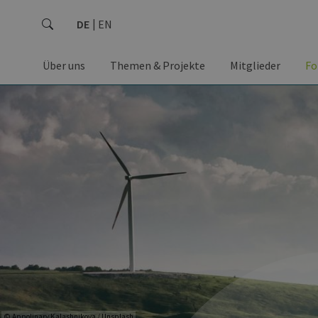
DE
EN
Über uns
Themen & Projekte
Mitglieder
Fo
© Appolinary Kalashnikova / Unsplash