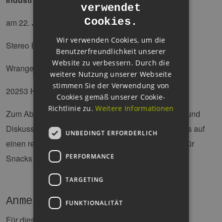
verwendet
ENGLISH
Cookies.
am 22. Juli ab 13:15 Uhr
GERMAN
Wir verwenden Cookies, um die
Stereo Event Studios
Benutzerfreundlichkeit unserer
Website zu verbessern. Durch die
Wrangelstraße 75b
weitere Nutzung unserer Webseite
stimmen Sie der Verwendung von
20253 Hamburg
Cookies gemäß unserer Cookie-
Richtlinie zu.
Weitere Informationen
Zum Abschluss bleibt genügend Zeit für Austausch und
Diskussion unter den Teilnehmenden. Wir freuen uns auf
UNBEDINGT ERFORDERLICH
einen regen Austausch und intensive Vernetzung. Für
PERFORMANCE
Snacks und Getränke ist gesorgt.
TARGETING
Anmeldung
FUNKTIONALITÄT
Für dieses Event ist eine (teilweise kostenpflichtige)