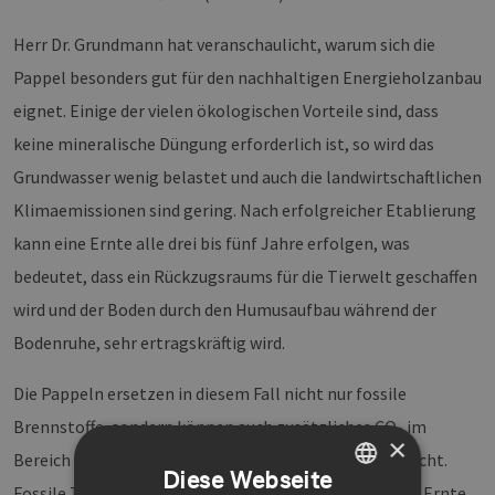
Herr Dr. Grundmann hat veranschaulicht, warum sich die
Pappel besonders gut für den nachhaltigen Energieholzanbau
eignet. Einige der vielen ökologischen Vorteile sind, dass
keine mineralische Düngung erforderlich ist, so wird das
Grundwasser wenig belastet und auch die landwirtschaftlichen
Klimaemissionen sind gering. Nach erfolgreicher Etablierung
kann eine Ernte alle drei bis fünf Jahre erfolgen, was
bedeutet, dass ein Rückzugsraums für die Tierwelt geschaffen
wird und der Boden durch den Humusaufbau während der
Bodenruhe, sehr ertragskräftig wird.
Die Pappeln ersetzen in diesem Fall nicht nur fossile
Brennstoffe, sondern können auch zusätzliches CO
im
2
×
Bereich der Wurzeln binden was sie zu CO
-Senken macht.
2
Diese Webseite
Fossile Treibstoffe müssen bei KUP nur für Pflanzung, Ernte