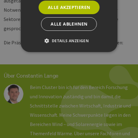
ausgetauscht. Dabei wurde unter anderem über die
ALLE AKZEPTIEREN
Notwendigkeit der Förderung von Energieholz und der
Sektorenkopplung für eine erfolgreiche Energiewende
ALLE ABLEHNEN
gesprochen.
DETAILS ANZEIGEN
Die Präsentation der Referenten finden Sie weiter unten:
Unbedingt erforderlich
Performance
Targeting
Funktionalität
Über Constantin Lange
Unbedingt erforderliche Cookies ermöglichen
Beim Cluster bin ich für den Bereich Forschung
wesentliche Kernfunktionen der Website wie die
Benutzeranmeldung und die Kontoverwaltung.
und Innovation zuständig und bin damit die
Ohne die unbedingt erforderlichen Cookies
kann die Website nicht ordnungsgemäß
Schnittstelle zwischen Wirtschaft, Industrie und
verwendet werden.
Wissenschaft. Meine Schwerpunkte liegen in den
Provider /
Name
Ablaufdatum
Bes
Domäne
Bereichen Wind – und Solarenergie sowie im
PHPSESSID
Sitzung
Coo
PHP.net
Themenfeld Wärme. Über unsere Fachforen und
Anw
www.erneuerbare-