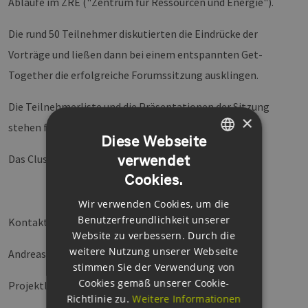
Abläufe im ZRE ("Zentrum für Ressourcen und Energie").
Die rund 50 Teilnehmer diskutierten die Eindrücke der
Vorträge und ließen dann bei einem entspannten Get-
Together die erfolgreiche Forumssitzung ausklingen.
Die Teilnehmerliste und die Präsentationen der Sitzung
×
stehen für Sie zum Download bereit.
Diese Webseite
verwendet
Das Cluster freut sich auf die weiteren Sitzungen.
GERMAN
Cookies.
ENGLISH
Wir verwenden Cookies, um die
GERMAN
Benutzerfreundlichkeit unserer
Kontakt
Website zu verbessern. Durch die
weitere Nutzung unserer Webseite
Andreas Findeisen
stimmen Sie der Verwendung von
Cookies gemäß unserer Cookie-
Projektleitung Innovationsmanagement
Richtlinie zu.
Weitere Informationen