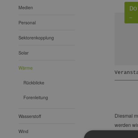
Medien
Do
–
Personal
Sektorenkopplung
Solar
Wärme
Veranst
Rückblicke
Forenleitung
Diesmal m
Wasserstoff
werden wir
Wind
Hamburg Gm