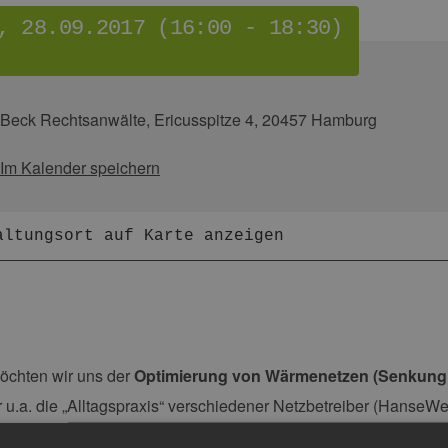
, 28.09.2017 (16:00 - 18:30)
Beck Rechtsanwälte, Ericusspitze 4, 20457 Hamburg
Im Kalender speichern
altungsort auf Karte anzeigen
öchten wir uns der
Optimierung von Wärmenetzen (Senkung 
 u.a. die „Alltagspraxis“ verschiedener Netzbetreiber (HanseW
bH) einfließen lassen, die sich auf möglichst konkrete Erfahr