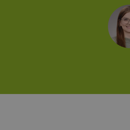
_ga
Googl
.erneu
energi
hambu
_ga_7TCBZELCXK
.erneu
energi
hambu