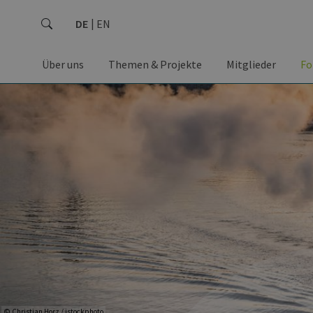
DE
EN
Über uns
Themen & Projekte
Mitglieder
Fo
© Christian Horz / istockphoto