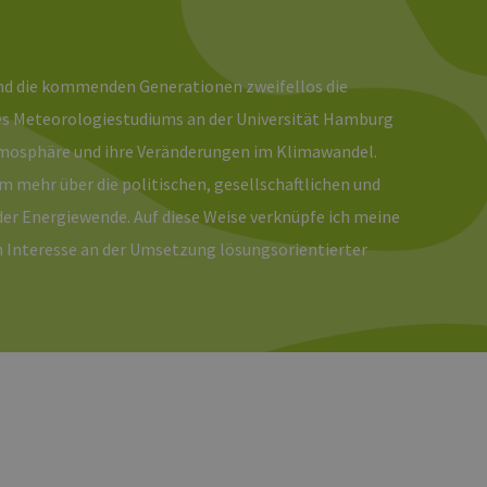
onsistent sind. Es kann
site interagiert, alle
ltung helfen.
rknüpft. Dies ist eine
und die kommenden Generationen zweifellos die
 Analysedienstes von
enutzer zu unterscheiden,
wiesen wird. Es ist in
s Meteorologiestudiums an der Universität Hamburg
ird zur Berechnung von
Analyseberichte
 Atmosphäre und ihre Veränderungen im Klimawandel.
m mehr über die politischen, gesellschaftlichen und
 den Sitzungsstatus
r Energiewende. Auf diese Weise verknüpfe ich meine
n Interesse an der Umsetzung lösungsorientierter