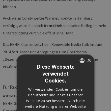
können.
Auch wenn Cofely weiter Wärmeprojekte in Hamburg
verfolgt, wünschen sich
Bernd Hehl
und seine Kollegen mehr
Unterstützung durch die öffentliche Hand.
Das EEHH-Cluster setzt den Renewable Media Talk im Juni
2014 fort. Ideen und Anregungen zum Oberthema
×
„Dezentrale Energieversorgung in Hamburg“ sind gerne
Diese Webseite
erwünscht!
verwendet
GERMAN
Cookies.
ENGLISH
Für Rückfragen:
Wir verwenden Cookies, um die
GERMAN
Benutzerfreundlichkeit unserer
Astrid Dose
Website zu verbessern. Durch die
EEHH GmbH
weitere Nutzung unserer Webseite
Projektleitung Öffentlichkeitsarbeit und Marketing