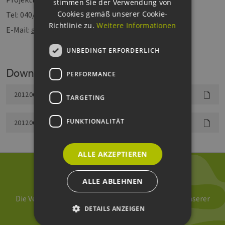
stimmen Sie der Verwendung von
Cookies gemäß unserer Cookie-
Tel: 040/694573-12
Richtlinie zu.
Weitere Informationen
E-Mail:
astrid.dose@eehh.de
UNBEDINGT ERFORDERLICH
Downloads
PERFORMANCE
20120613ad_ProtokollDritterAKMedien.pdf
TARGETING
FUNKTIONALITÄT
20120615ad_AnwesenheitslisteDritterAKMedien.pdf
ALLE AKZEPTIEREN
Newsletter abonnieren
ALLE ABLEHNEN
Die Verarbeitung Ihrer Daten erfolgt im Rahmen unserer
DETAILS ANZEIGEN
Daten­schutz­erklärung
.