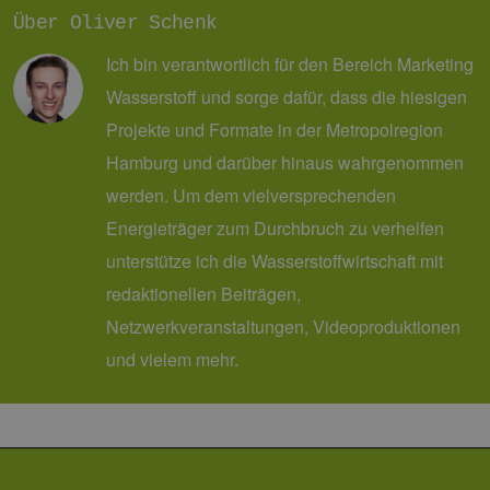
Über Oliver Schenk
PHPSESSID
Sitzung
Coo
PHP.net
Anw
www.erneuerbare-
wir
energien-
Ich bin verantwortlich für den Bereich Marketing
Spr
hamburg.de
ein
Wasserstoff und sorge dafür, dass die hiesigen
die
Ben
Projekte und Formate in der Metropolregion
ver
Nor
Hamburg und darüber hinaus wahrgenommen
sic
gene
werden. Um dem vielversprechenden
und
ver
Energieträger zum Durchbruch zu verhelfen
die 
gut
die
unterstütze ich die Wasserstoffwirtschaft mit
Anm
Ben
redaktionellen Beiträgen,
Sei
Netzwerkveranstaltungen, Videoproduktionen
csrf_https-
Google Privacy Policy
www.erneuerbare-
Sitzung
Die
contao_csrf_token
energien-
ver
und vielem mehr.
hamburg.de
auf
Anf
ver
sic
leg
Web
wer
CookieScriptConsent
2 Monate 4
Die
CookieScript