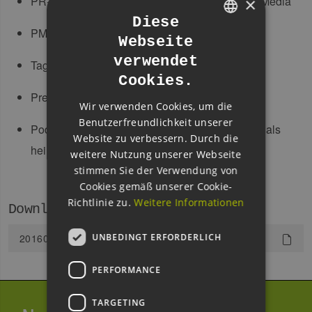
PR‐Kampagne WindEnergy HH 2016 mit JDB Media
×
Diese
PM‐Themenplan
Webseite
GERMAN
verwendet
Tage der offenen Tür bei Mitgliedsunternehmen
ENGLISH
Cookies.
GERMAN
Preisverleihung German Renewables Award
Wir verwenden Cookies, um die
Benutzerfreundlichkeit unserer
Podiumsdiskussion „Die Energiewende: Nichts als
Website zu verbessern. Durch die
heiße Luft oder deutsches Erfolgsprojekt“
weitere Nutzung unserer Webseite
stimmen Sie der Verwendung von
Cookies gemäß unserer Cookie-
Richtlinie zu.
Weitere Informationen
Downloads
UNBEDINGT ERFORDERLICH
20160108ad_KonzeptForum13Treffen.pdf
PERFORMANCE
TARGETING