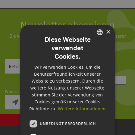
Newsletter abonnieren
×
Die Verarbeitung Ihrer Daten erfolgt im Rahmen unserer
Diese Webseite
Daten­schutz­erklärung
.
verwendet
GERMAN
Cookies.
ENGLISH
E-Mail-Adresse
Wir verwenden Cookies, um die
GERMAN
Benutzerfreundlichkeit unserer
Sicherheitsfrage
*
Website zu verbessern. Durch die
weitere Nutzung unserer Webseite
Was ist die Summe aus 1 und 7?
stimmen Sie der Verwendung von
Cookies gemäß unserer Cookie-
Richtlinie zu.
Weitere Informationen
UNBEDINGT ERFORDERLICH