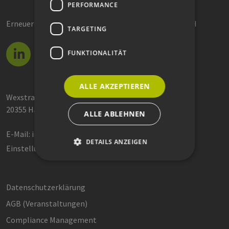
PERFORMANCE
Erneuerbare Energien Hamburg Clusteragentur GmbH
TARGETING
FUNKTIONALITÄT
ALLE AKZEPTIEREN
Wexstraße 7
20355 Hamburg
ALLE ABLEHNEN
E-Mail:
info@eehh.de
DETAILS ANZEIGEN
Einstellungen: Privatsphäre
Unbedingt erforderlich
Performance
Datenschutzerklärung
Targeting
Funktionalität
AGB (Ver­an­stal­tun­gen)
Unbedingt erforderliche Cookies ermöglichen
Compliance Management
wesentliche Kernfunktionen der Website wie die