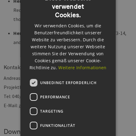
Herrn Dr. Thorsten Behle
, Osborne Clarke
verwendet
GERMAN
Rechtsanwälte (+49 40 55436 4044,
Cookies.
ENGLISH
thorsten.behle@osborneclarke.de)
Wir verwenden Cookies, um die
GERMAN
Benutzerfreundlichkeit unserer
Herrn Andreas Findeisen,
EEHH (+49 (0)40 694573-14,
Website zu verbessern. Durch die
andreas.findeisen@eehh.de).
weitere Nutzung unserer Webseite
stimmen Sie der Verwendung von
Cookies gemäß unserer Cookie-
Kontakt
Richtlinie zu.
Weitere Informationen
Andreas Findeisen
UNBEDINGT ERFORDERLICH
Projektleitung Innovationsmanagement
Tel: 040/694573-14
PERFORMANCE
E-Mail:
andreas.findeisen@eehh.de
TARGETING
FUNKTIONALITÄT
Downloads