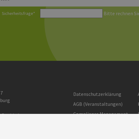
Bitte rechnen Sie
Sicherheitsfrage
*
 7
Datenschutzerklärung
burg
AGB (Ver­an­stal­tun­gen)
Compliance Management
o@eehh.de
gen: Privatsphäre
Barrierefreiheit