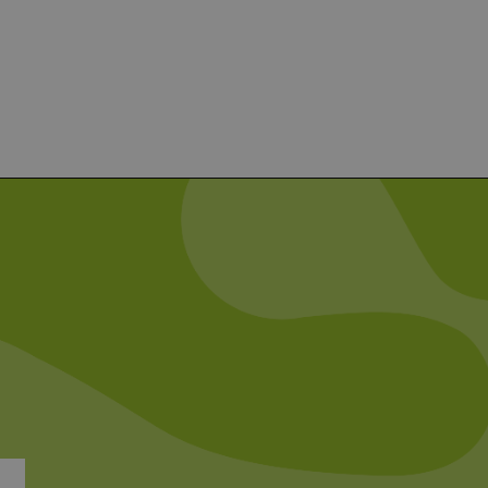
 verwendet, um die
u speichern. Das Cookie-
ß funktionieren.
chen und Bots zu
, um gültige Berichte über
ites verwendet.
chern, um sicherzustellen,
onsistent sind. Es kann
site interagiert, alle
ltung helfen.
rknüpft. Dies ist eine
 Analysedienstes von
enutzer zu unterscheiden,
wiesen wird. Es ist in
ird zur Berechnung von
Analyseberichte
 den Sitzungsstatus