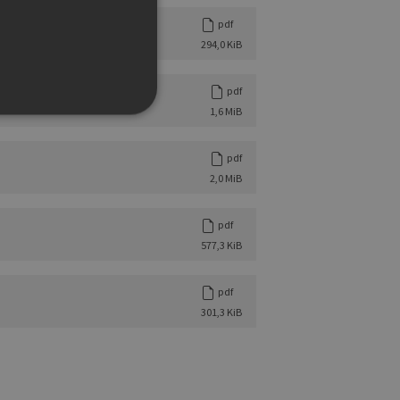
pdf
294,0 KiB
pdf
1,6 MiB
pdf
2,0 MiB
g und die Kontoverwaltung.
pdf
577,3 KiB
 auf der PHP-Sprache
um Verwalten von
erweise handelt es sich
pdf
, wie sie verwendet wird,
301,3 KiB
ist jedoch die
r zwischen den Seiten.
er-Site-Anforderungen
 legitime Anfragen von der