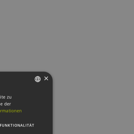
×
GERMAN
ite zu
ie der
ENGLISH
ormationen
GERMAN
FUNKTIONALITÄT