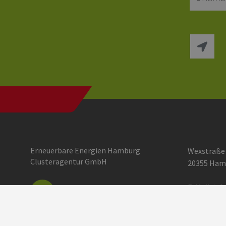
Erneuerbare Energien Hamburg
Wexstraße
Clusteragentur GmbH
20355 Ham
E-Mail:
inf
Einstellun