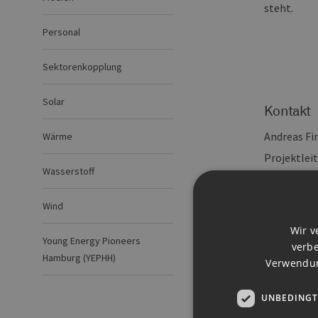
steht.
Personal
Sektorenkopplung
Solar
Kontakt
Andreas Fi
Wärme
Projektle
Wasserstoff
Tel: 040/6
E-Mail:
and
Wind
Wir v
Young Energy Pioneers
verbe
Hamburg (YEPHH)
Verwendun
UNBEDINGT
Downl