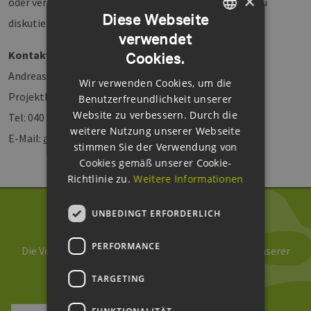
×
oder vertragsrechtliche Fragen im Offshore-Bereich zu
Diese Webseite
diskutieren, zu erörtern und zu entwickeln.
verwendet
GERMAN
Kontakt
Cookies.
ENGLISH
Andreas Findeisen
Wir verwenden Cookies, um die
GERMAN
Projektleitung Innovationsmanagement
Benutzerfreundlichkeit unserer
Website zu verbessern. Durch die
Tel: 040 - 694573-14
weitere Nutzung unserer Webseite
E-Mail:
andreas.findeisen@eehh.de
stimmen Sie der Verwendung von
Cookies gemäß unserer Cookie-
Richtlinie zu.
Weitere Informationen
UNBEDINGT ERFORDERLICH
Newsletter abonnieren
PERFORMANCE
Die Verarbeitung Ihrer Daten erfolgt im Rahmen unserer
Daten­schutz­erklärung
.
TARGETING