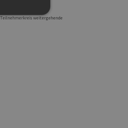
 Teilnehmerkreis weitergehende
g und die Kontoverwaltung.
 auf der PHP-Sprache
um Verwalten von
erweise handelt es sich
, wie sie verwendet wird,
ist jedoch die
r zwischen den Seiten.
er-Site-Anforderungen
 legitime Anfragen von der
 verwendet, um die
u speichern. Das Cookie-
ß funktionieren.