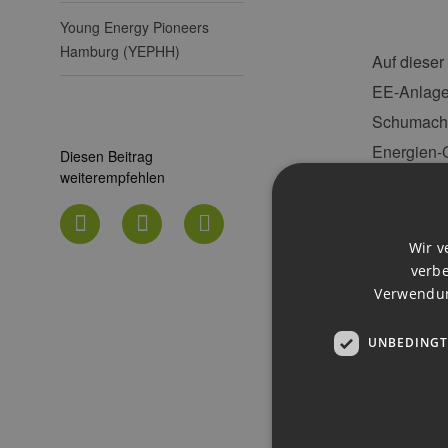
Young Energy Pioneers
Hamburg (YEPHH)
Auf diese
EE-Anlage
Schumacher
Energien-G
Diesen Beitrag
weiterempfehlen
Energy und
Diskussion
Wir v
Im Nachgan
verbe
Get-togeth
Verwendun
Mitgliederl
UNBEDINGT
Wir bitten
2015
, Tel