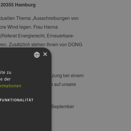
, 20355 Hamburg
aktuellen Thema
„Ausschreibungen von
hore Wind
legen. Frau Hanna
(Referat Energierecht, Erneuerbare-
eren. Zusätzlich stehen Ihnen von DONG
×
hlichen Input sowie als
GERMAN
ite zu
die Gelegenheit, die Sitzung bei einem
ie der
ENGLISH
auen Sie auch gerne vorab auf unsere
ormationen
GERMAN
FUNKTIONALITÄT
erg@eehh.de
bis zum 25. September