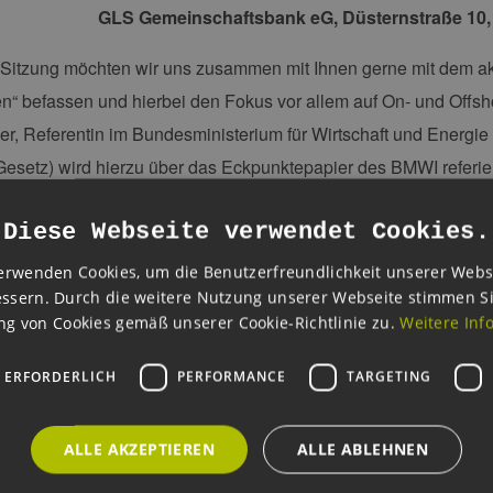
GLS Gemeinschaftsbank eG,
Düsternstraße 10
r Sitzung möchten wir uns zusammen mit Ihnen gerne mit dem 
n“
befassen und hierbei den Fokus vor allem auf
On- und Offs
, Referentin im Bundesministerium für Wirtschaft und Energie 
esetz) wird hierzu über das Eckpunktepapier des BMWI referi
 Senvion Akteure aus der Praxis mit einem weiteren kurzen fac
Diese Webseite verwendet Cookies.
steilnehmer zur Verfügung.
erwenden Cookies, um die Benutzerfreundlichkeit unserer Webs
g der Veranstaltung haben Sie zusammen mit den Teilnehmern 
ssern. Durch die weitere Nutzung unserer Webseite stimmen S
er inkl. Imbiss und Getränken Revue passieren zu lassen. Sch
g von Cookies gemäß unserer Cookie-Richtlinie zu.
Weitere Inf
iste
des Forums „Finanzierung & Recht".
 ERFORDERLICH
PERFORMANCE
TARGETING
 um eine
verbindliche
Anmeldung per Email an
janin.scharrenb
: 040-694573-16.
ALLE AKZEPTIEREN
ALLE ABLEHNEN