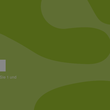
, um gültige Berichte über
ites verwendet.
chern, um sicherzustellen,
onsistent sind. Es kann
site interagiert, alle
ltung helfen.
rknüpft. Dies ist eine
 Analysedienstes von
enutzer zu unterscheiden,
wiesen wird. Es ist in
ird zur Berechnung von
Analyseberichte
 Sie 1 und
 den Sitzungsstatus