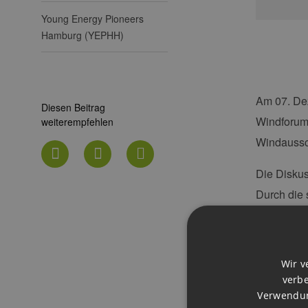
Young Energy Pioneers
Hamburg (YEPHH)
Am 07. De
Diesen Beitrag
Windforum 
weiterempfehlen
Windaussc
Die Diskus
Durch die
Preisbildu
Anlagenbet
diese Mehr
Wir v
abzumilder
verbe
Verwendun
dafür wird