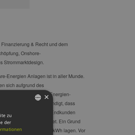
n Finanzierung & Recht und dem
schöpfung, Onshore-
es Strommarktdesign.
e-Energien Anlagen ist in aller Munde.
en sich aufgrund des
Erlöse für Erneuerbare-Energien-
×
 Eckpunktepapier angekündigt, dass
Strompreisbremse bei den Endkunden
GERMAN
ite zu
n Auktionen unterzeichnet. Ein Grund
ie der
ENGLISH
ormationen
e zuletzt bei 5,88 €Cent/kWh lagen. Vor
GERMAN