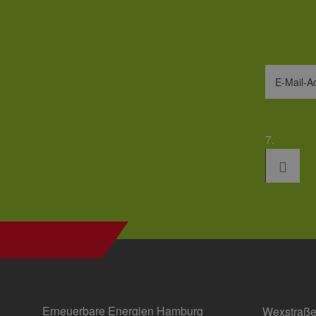
_ga_7TCBZELCXK
.erneu
energi
hambu
E-Mail-A
7.
Erneuerbare Energien Hamburg
Wexstraße