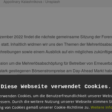
Appolinary Kalashnikova / Unsplash
zember 2022 findet die nächste gemeinsame Sitzung der Fore
statt. Inhaltlich widmen wir uns den Themen der Mehrerlösab
hreibungen sowie einem Ausblick auf ein mögliches zukünftig
sion um die Mehrerlösabschöpfung für Betreiber von Erneuerbar
 stark gestiegenen Börsenstrompreise am Day-Ahead Markt hab
ngsmechanismus an der Strombörse im Jahresverlauf auch die 
reiber erhöht. Die Bundesregierung hat unterdessen in einem
Diese Webseite verwendet Cookies.
erlöse abgeschöpft werden sollen, um so die Kosten für die 
erwenden Cookies, um die Benutzerfreundlichkeit unserer Webs
n. Im Kontext der Onshore-Windausschreibung waren die letzte
ssern. Durch die weitere Nutzung unserer Webseite stimmen S
g von Cookies gemäß unserer Cookie-Richtlinie zu.
Weitere Inf
 von der Branche in zu geringen Gebotsobergrenzen gesehen, di