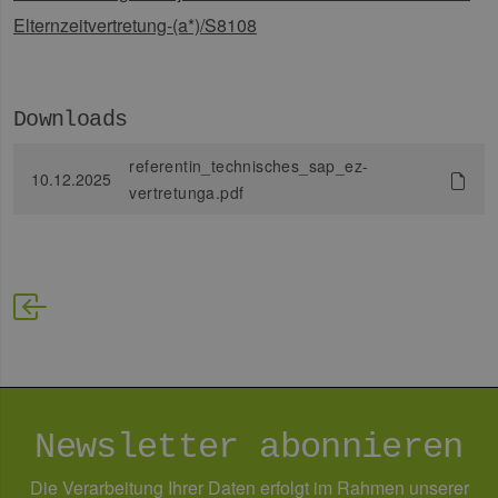
Domäne
Elternzeitvertretung-(a*)/S8108
PHPSESSID
Sitzung
Coo
PHP.net
Anw
www.erneuerbare-
wir
energien-
Spr
hamburg.de
ein
die
Downloads
Ben
ver
Nor
referentin_technisches_sap_ez-
sic
10.12.2025
gene
vertretunga.pdf
und
ver
die 
gut
die
Anm
Ben
Sei
csrf_https-
Google Privacy Policy
www.erneuerbare-
Sitzung
Die
contao_csrf_token
energien-
ver
hamburg.de
auf
Anf
ver
sic
Newsletter abonnieren
leg
Web
wer
Die Verarbeitung Ihrer Daten erfolgt im Rahmen unserer