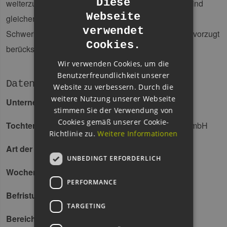
Diese
weiterzubringen. Bewerbungen aller Geschlechter sind
Webseite
gleichermaßen erwünscht. Die Bewerbungen von
GERMAN
verwendet
Schwerbehinderten werden bei gleicher Eignung bevorzugt
ENGLISH
Cookies.
berücksichtigt.
GERMAN
Wir verwenden Cookies, um die
Benutzerfreundlichkeit unserer
Daten
Website zu verbessern. Durch die
weitere Nutzung unserer Webseite
Unternehmen
Hamburger Energienetze GmbH
stimmen Sie der Verwendung von
Cookies gemäß unserer Cookie-
Tochterunternehmen
Hamburger Energienetze GmbH
Richtlinie zu.
Weitere Informationen
Art der Beschäftigung
Stellenangebot
UNBEDINGT ERFORDERLICH
Wochenstunden
37
PERFORMANCE
Befristung
Befristet
TARGETING
Bereich
Sonstige