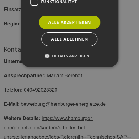
FUNKTIONALITÄT
Einsatzort
Hamburg-Tiefstack
ALLE AKZEPTIEREN
Beginn
01.02.2026
ALLE ABLEHNEN
Kontakt
DETAILS ANZEIGEN
Unternehmen
Hamburger Energienetze GmbH
Ansprechpartner
Mariam Berendt
Unbedingt erforderlich
Performance
Telefon
040492028320
Targeting
Funktionalität
Unbedingt erforderliche Cookies ermöglichen
E-Mail
bewerbung@hamburger-energietze.de
wesentliche Kernfunktionen der Website wie die
Benutzeranmeldung und die Kontoverwaltung.
Ohne die unbedingt erforderlichen Cookies
Weitere Details
https://www.hamburger-
kann die Website nicht ordnungsgemäß
verwendet werden.
energienetze.de/karriere/arbeiten-bei-
Provider /
uns/stellenangebote/jobs/Referentin---Technisches-SAP---
Name
Ablaufdatum
Bes