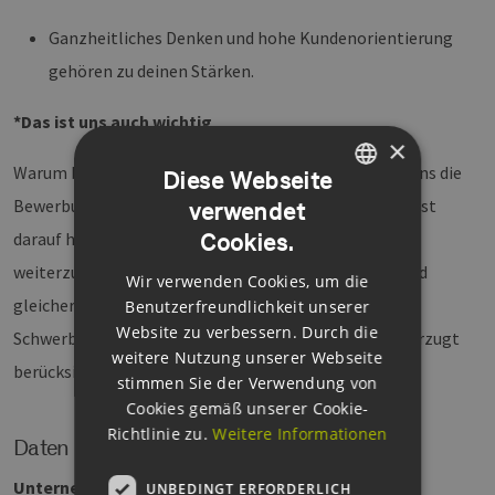
Ganzheitliches Denken und hohe Kundenorientierung
gehören zu deinen Stärken.
*Das ist uns auch wichtig
×
Warum bei uns ein (a) im Stellentitel steht? Weil bei uns die
Diese Webseite
Bewerbungen aller Menschen willkommen sind, die Lust
verwendet
GERMAN
darauf haben, uns mit ihren vielfältigen Talenten
Cookies.
ENGLISH
weiterzubringen. Bewerbungen aller Geschlechter sind
Wir verwenden Cookies, um die
GERMAN
gleichermaßen erwünscht. Die Bewerbungen von
Benutzerfreundlichkeit unserer
Website zu verbessern. Durch die
Schwerbehinderten werden bei gleicher Eignung bevorzugt
weitere Nutzung unserer Webseite
berücksichtigt.
stimmen Sie der Verwendung von
Cookies gemäß unserer Cookie-
Richtlinie zu.
Weitere Informationen
Daten
Unternehmen
Hamburger Energienetze GmbH
UNBEDINGT ERFORDERLICH