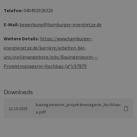
Unbedingt erforderliche Cookies ermöglichen
wesentliche Kernfunktionen der Website wie die
Telefon
040492028320
Benutzeranmeldung und die Kontoverwaltung.
Ohne die unbedingt erforderlichen Cookies
kann die Website nicht ordnungsgemäß
E-Mail
bewerbung@hamburger-energietze.de
verwendet werden.
Provider /
Name
Ablaufdatum
Bes
Weitere Details
https://www.hamburger-
Domäne
energienetze.de/karriere/arbeiten-bei-
PHPSESSID
Sitzung
Coo
PHP.net
Anw
www.erneuerbare-
uns/stellenangebote/jobs/Bauingenieurin---
wir
energien-
Spr
hamburg.de
Projektmanagerin-Hochbau-(a*)/S7879
ein
die
Ben
ver
Nor
sic
Downloads
gene
und
ver
bauingenieurin_projektmanagerin_hochbau-
die 
22.10.2025
gut
a.pdf
die
Anm
Ben
Sei
csrf_https-
Google Privacy Policy
www.erneuerbare-
Sitzung
Die