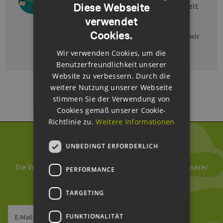
Diese Webseite
Lösung? Sie haben eine Lösung entwickelt
verwendet
und suchen nach dem zugehörigen
GERMAN
Cookies.
Problem? In dem Pitchformat bringen wir
ENGLISH
Akteure zusammen.
Wir verwenden Cookies, um die
GERMAN
Benutzerfreundlichkeit unserer
Website zu verbessern. Durch die
Direkt zu unserem Abfrage
weitere Nutzung unserer Webseite
- Formular
stimmen Sie der Verwendung von
Cookies gemäß unserer Cookie-
Richtlinie zu.
Weitere Informationen
Newsletter abonnieren
UNBEDINGT ERFORDERLICH
Die Verarbeitung Ihrer Daten erfolgt im Rahmen unserer
PERFORMANCE
Daten­schutz­erklärung
.
TARGETING
FUNKTIONALITÄT
E-Mail-Adresse